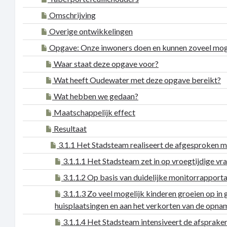
Omschrijving
Overige ontwikkelingen
Opgave: Onze inwoners doen en kunnen zoveel mogel
Waar staat deze opgave voor?
Wat heeft Oudewater met deze opgave bereikt?
Wat hebben we gedaan?
Maatschappelijk effect
Resultaat
3.1.1 Het Stadsteam realiseert de afgesproken me
3.1.1.1 Het Stadsteam zet in op vroegtijdige vr
3.1.1.2 Op basis van duidelijke monitorrapporta
3.1.1.3 Zo veel mogelijk kinderen groeien op i
huisplaatsingen en aan het verkorten van de opnam
3.1.1.4 Het Stadsteam intensiveert de afsprake