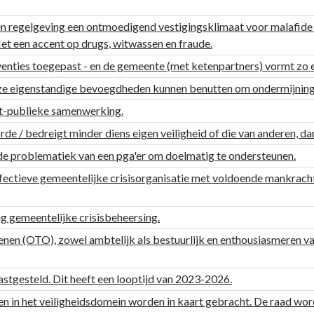
 en regelgeving een ontmoedigend vestigingsklimaat voor malafid
Met een accent op drugs, witwassen en fraude.
venties toegepast - en de gemeente (met ketenpartners) vormt zo 
ze eigenstandige bevoegdheden kunnen benutten om ondermijning
at-publieke samenwerking.
e / bedreigt minder diens eigen veiligheid of die van anderen, da
j de problematiek van een pga'er om doelmatig te ondersteunen.
effectieve gemeentelijke crisisorganisatie met voldoende mankracht.
ng gemeentelijke crisisbeheersing.
enen (OTO), zowel ambtelijk als bestuurlijk en enthousiasmeren van
astgesteld. Dit heeft een looptijd van 2023-2026.
en in het veiligheidsdomein worden in kaart gebracht. De raad wo