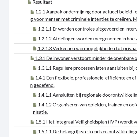
Resultaat
1.2.1 Aanpak ondermijning door actueel beleid-
g voor mensen met criminele intenties te creëren. 
1.2.1.1 Er worden controles uitgevoerd en inter
1.2.1.2 Afdelingen worden meegenomen in hoe 
1.2.1.3 Verkennen van mogelijkheden tot priva
1.3.1 De inwoner verstoort minder de openbare ord
1.3.1.1 Reguliere processen laten aansluiten bi
1.4.1 Een flexibele, professionele, efficiënte en 
n geoefend.
1.4.1.1 Aansluiten bij regionale doorontwikkeli
1.4.1.2 Organiseren van opleiden, trainen en oef
nisatie.
1.5.1 Het Integraal Veiligheidsplan (IVP) wordt v
1.5.1.1 De belangrijkste trends en ontwikkeling