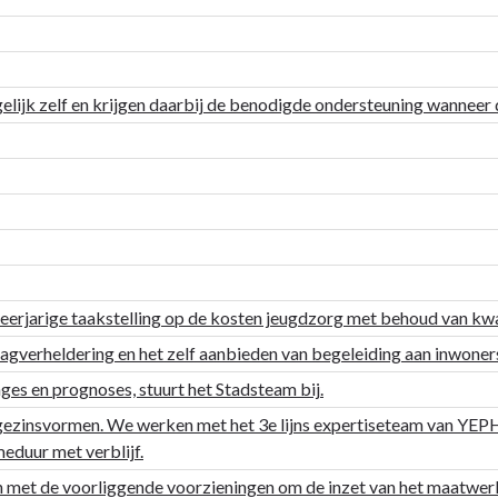
ijk zelf en krijgen daarbij de benodigde ondersteuning wanneer d
erjarige taakstelling op de kosten jeugdzorg met behoud van kwal
aagverheldering en het zelf aanbieden van begeleiding aan inwoner
ges en prognoses, stuurt het Stadsteam bij.
n gezinsvormen. We werken met het 3e lijns expertiseteam van YEP
eduur met verblijf.
n met de voorliggende voorzieningen om de inzet van het maatwerk