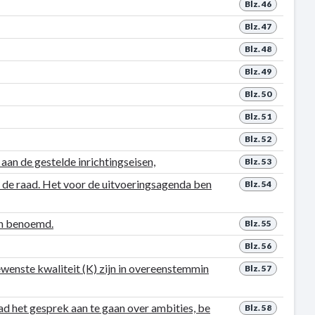
Blz. 46
Blz. 47
Blz. 48
Blz. 49
Blz. 50
Blz. 51
Blz. 52
aan de gestelde inrichtingseisen,
Blz. 53
n de raad. Het voor de uitvoeringsagenda ben
Blz. 54
ijn benoemd.
Blz. 55
Blz. 56
gewenste kwaliteit (K) zijn in overeenstemmin
Blz. 57
d het gesprek aan te gaan over ambities, be
Blz. 58