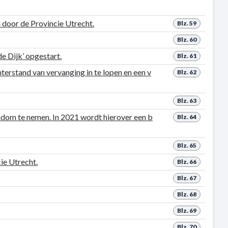
 door de Provincie Utrecht.
Blz. 59
Blz. 60
e Dijk’ opgestart.
Blz. 61
erstand van vervanging in te lopen en een v
Blz. 62
Blz. 63
endom te nemen. In 2021 wordt hierover een b
Blz. 64
Blz. 65
ie Utrecht.
Blz. 66
Blz. 67
Blz. 68
Blz. 69
Blz. 70