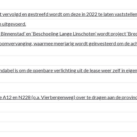
vervolgd en gestreefd wordt om deze in 2022 te laten vaststellen
 uitgevoerd.
Binnenstad’ en ‘Beschoeiing Lange Linschoten’ wordt project ‘Bred
boomvervanging, waarmee meerjarig wordt geïnvesteerd om de acht
ndabel is om de openbare verlichting uit de lease weer zelf in eig
de A12 en N228 (o.a. Vierbergenweg) over te dragen aan de provinc