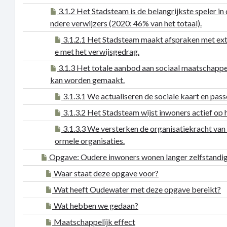
3.1.2 Het Stadsteam is de belangrijkste speler in 
ndere verwijzers (2020: 46% van het totaal).
3.1.2.1 Het Stadsteam maakt afspraken met exter
e met het verwijsgedrag.
3.1.3 Het totale aanbod aan sociaal maatschappeli
kan worden gemaakt.
3.1.3.1 We actualiseren de sociale kaart en pas
3.1.3.2 Het Stadsteam wijst inwoners actief op 
3.1.3.3 We versterken de organisatiekracht van d
ormele organisaties.
Opgave: Oudere inwoners wonen langer zelfstandig
Waar staat deze opgave voor?
Wat heeft Oudewater met deze opgave bereikt?
Wat hebben we gedaan?
Maatschappelijk effect