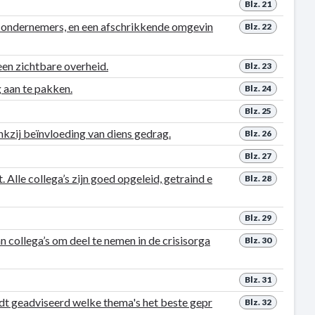
Blz. 21
e ondernemers, en een afschrikkende omgevin
Blz. 22
een zichtbare overheid.
Blz. 23
 aan te pakken.
Blz. 24
Blz. 25
nkzij beïnvloeding van diens gedrag.
Blz. 26
Blz. 27
 Alle collega’s zijn goed opgeleid, getraind e
Blz. 28
Blz. 29
 collega’s om deel te nemen in de crisisorga
Blz. 30
Blz. 31
rdt geadviseerd welke thema's het beste gepr
Blz. 32