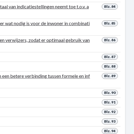
al van indicatiestellingen neemt toe t.o.v. a
Blz. 84
er wat nodig is voor de inwoner in combinati
Blz. 85
 en verwijzers, zodat er optimaal gebruik van
Blz. 86
Blz. 87
Blz. 88
n een betere verbinding tussen formele en inf
Blz. 89
Blz. 90
Blz. 91
Blz. 92
Blz. 93
Blz. 94