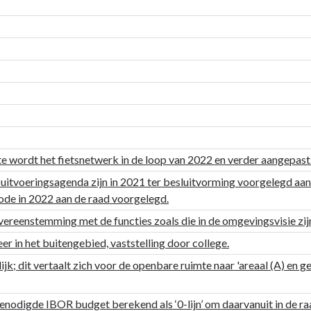
e wordt het fietsnetwerk in de loop van 2022 en verder aangepast 
 uitvoeringsagenda zijn in 2021 ter besluitvorming voorgelegd aa
ode in 2022 aan de raad voorgelegd.
 overeenstemming met de functies zoals die in de omgevingsvisie z
er in het buitengebied, vaststelling door college.
ijk; dit vertaalt zich voor de openbare ruimte naar 'areaal (A) en 
nodigde IBOR budget berekend als ‘0-lijn’ om daarvanuit in de raa