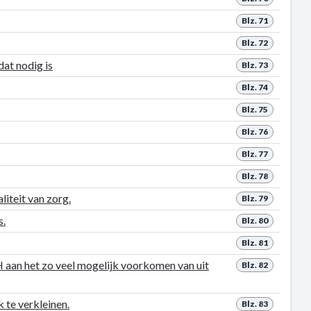
Blz. 71
Blz. 72
at nodig is
Blz. 73
Blz. 74
Blz. 75
Blz. 76
Blz. 77
Blz. 78
iteit van zorg.
Blz. 79
s.
Blz. 80
Blz. 81
H aan het zo veel mogelijk voorkomen van uit
Blz. 82
 te verkleinen.
Blz. 83