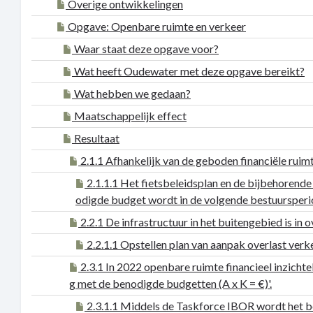
Overige ontwikkelingen
Opgave: Openbare ruimte en verkeer
Waar staat deze opgave voor?
Wat heeft Oudewater met deze opgave bereikt?
Wat hebben we gedaan?
Maatschappelijk effect
Resultaat
2.1.1 Afhankelijk van de geboden financiële ruimt
2.1.1.1 Het fietsbeleidsplan en de bijbehorende
odigde budget wordt in de volgende bestuursperi
2.2.1 De infrastructuur in het buitengebied is in
2.2.1.1 Opstellen plan van aanpak overlast verke
2.3.1 In 2022 openbare ruimte financieel inzichtel
g met de benodigde budgetten (A x K = €)'.
2.3.1.1 Middels de Taskforce IBOR wordt het be