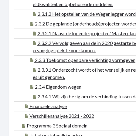
eldkwaliteit en bijbehorende middelen.
2.3.1.2 Het opstellen van de Wegenlegger wordt 
2.3.2 De geplande (onderhouds)projecten worden
2.3.2.1 Naast de lopende projecten ‘Masterplan 
2.3.2.2 Vervolg geven aan de in 2020 gestarte 
ervangingspiek te voorkomen.
2.3.3 Toekomst openbare verlichting vormgeven
2.3.3.1 Onderzocht wordt of het wenselijk en re
esluit genomen.
2.3.4 Eigendom wegen
2.3.4.1 Wij zijn bezig om de verbinding tussen 
Financiële analyse
Verschillenanalyse 2021 - 2022
Programma 3 Sociaal domein
Tabel portefeuillehouders