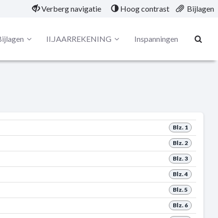
Verberg navigatie
Hoog contrast
Bijlagen
ijlagen
II.JAARREKENING
Inspanningen
Blz. 1
Blz. 2
Blz. 3
Blz. 4
Blz. 5
Blz. 6