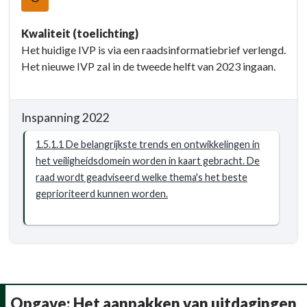
-
Opgave:
Kwaliteit (toelichting)
Openbare
Het huidige IVP is via een raadsinformatiebrief verlengd.
orde
Het nieuwe IVP zal in de tweede helft van 2023 ingaan.
en
veiligheid
-
Inspanning 2022
Resultaat
-
1.5.1.1 De belangrijkste trends en ontwikkelingen in
1.5.1
het veiligheidsdomein worden in kaart gebracht. De
Het
raad wordt geadviseerd welke thema's het beste
Integraal
geprioriteerd kunnen worden.
Veiligheidsplan
(IVP)
wordt
vastgesteld.
Dit
heeft
Opgave: Het aanpakken van uitdagingen