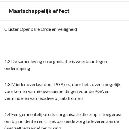
Maatschappelijk effect
Terug
Cluster Openbare Orde en Veiligheid
naar
navigatie
-
Opgave:
1.2 De samenleving en organisatie is weerbaar tegen
Openbare
ondermijning
orde
en
veiligheid
1.3 Minder overlast door PGA'ers, door het zoveel mogelijk
-
voorkomen van nieuwe aanmeldingen voor de PGA en
Maatschappelijk
verminderen van recidive bij uitstromers.
effect
1.4 Een gemeentelijke crisisorganisatie die erop is toegerust
om bij incidenten en crises passende zorg te leveren aan de
(niet zelfredzame) bevolking.