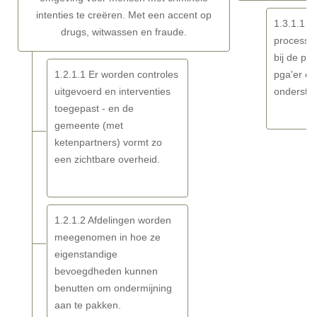
Resultaat
intenties te creëren. Met een accent op
1.3.1.1 R
drugs, witwassen en fraude.
processen
bij de pr
1.2.1.1 Er worden controles
pga'er om
uitgevoerd en interventies
onderste
toegepast - en de
gemeente (met
ketenpartners) vormt zo
een zichtbare overheid.
1.2.1.2 Afdelingen worden
meegenomen in hoe ze
eigenstandige
bevoegdheden kunnen
benutten om ondermijning
aan te pakken.