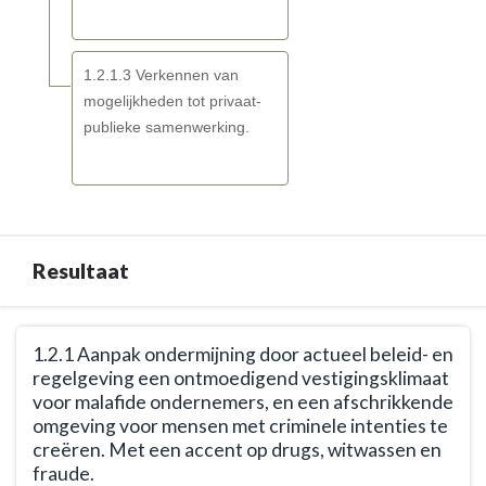
1.2.1.3 Verkennen van
mogelijkheden tot privaat-
publieke samenwerking.
Resultaat
Terug
1.2.1 Aanpak ondermijning door actueel beleid- en
naar
regelgeving een ontmoedigend vestigingsklimaat
navigatie
voor malafide ondernemers, en een afschrikkende
-
omgeving voor mensen met criminele intenties te
Opgave:
creëren. Met een accent op drugs, witwassen en
Openbare
fraude.