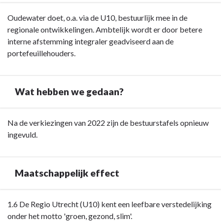
Terug
Oudewater doet, o.a. via de U10, bestuurlijk mee in de
naar
regionale ontwikkelingen. Ambtelijk wordt er door betere
navigatie
interne afstemming integraler geadviseerd aan de
-
portefeuillehouders.
Opgave:
Het
aanpakken
Wat hebben we gedaan?
van
uitdagingen
Terug
Na de verkiezingen van 2022 zijn de bestuurstafels opnieuw
die
naar
ingevuld.
de
navigatie
grenzen
-
van
Opgave:
Oudewater
Maatschappelijk effect
Het
overschrijden
aanpakken
in
Terug
1.6 De Regio Utrecht (U10) kent een leefbare verstedelijking
van
regionale
naar
onder het motto 'groen, gezond, slim'.
uitdagingen
samenwerkingsverbanden