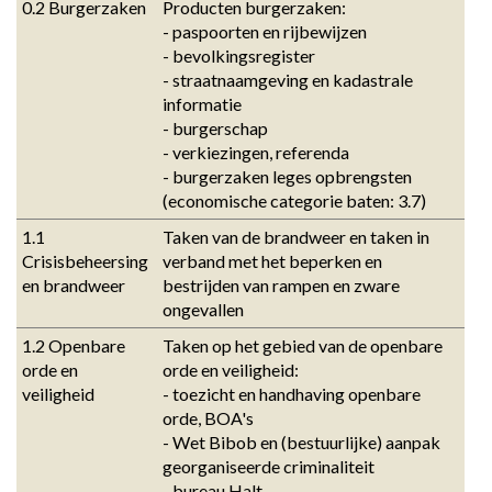
0.2 Burgerzaken
Producten burgerzaken: 

- paspoorten en rijbewijzen 

- bevolkingsregister 

- straatnaamgeving en kadastrale 
informatie 

- burgerschap 

- verkiezingen, referenda 

- burgerzaken leges opbrengsten 
(economische categorie baten: 3.7)
1.1 
Taken van de brandweer en taken in 
Crisisbeheersing 
verband met het beperken en 
en brandweer
bestrijden van rampen en zware 
ongevallen
1.2 Openbare 
Taken op het gebied van de openbare 
orde en 
orde en veiligheid: 

veiligheid
- toezicht en handhaving openbare 
orde, BOA's 

- Wet Bibob en (bestuurlijke) aanpak 
georganiseerde criminaliteit 

- bureau Halt 
