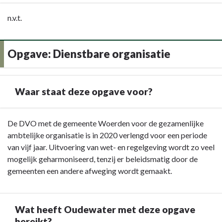
Terug
n.v.t.
naar
navigatie
Opgave: Dienstbare organisatie
-
Programma
1
Bestuur,
Waar staat deze opgave voor?
dienstverlening
en
Terug
De DVO met de gemeente Woerden voor de gezamenlijke
veiligheid
naar
ambtelijke organisatie is in 2020 verlengd voor een periode
-
navigatie
van vijf jaar. Uitvoering van wet- en regelgeving wordt zo veel
Overige
-
mogelijk geharmoniseerd, tenzij er beleidsmatig door de
ontwikkelingen
Opgave:
gemeenten een andere afweging wordt gemaakt.
Dienstbare
organisatie
-
Wat heeft Oudewater met deze opgave
Waar
bereikt?