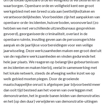
navigatie
waarborgen. Openbare orde en veiligheid kent een groot
-
werkgebied met een breed scala aan (wettelijke)taken en
Opgave:
verantwoordelijkheden. Voorbeelden zijn het aanpakken van
Openbare
openbare-orde-incidenten, huisverboden, woonoverlast (zo
orde
hebben we met verschillende uitzendbureaus gesprekken
en
gevoerd), georganiseerde criminaliteit, overlast in de
veiligheid
openbare ruimte, invulling geven aan de persoonsgerichte
-
aanpak en de jaarlijkse voorbereidingen voor een veilige
Wat
jaarwisseling. Deze werkzaamheden maken een groot deel uit
hebben
van de reguliere werkzaamheden en vinden gedurende het
we
hele jaar plaats. We reageren op belangrijke gebeurtenissen
gedaan?
en incidenten en maken hierbij, veelal in samenwerking met
het lokale netwerk, steeds de afweging welke inzet we op
welk gebied moeten plegen. Door de groeiende
maatschappelijke onrust is afgelopen jaar bijvoorbeeld meer
dan ooit tijd besteed aan het voeren van overleggen met
demonstranten, het in goede banen leiden van demonstraties
en het (op den duur) verwijderen van demonstratie-uitingen