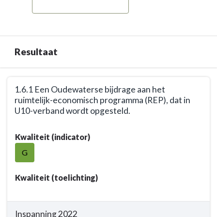
overschrijden
in
regionale
samenwerkingsverbanden
Resultaat
-
Resultaat
Terug
1.6.1 Een Oudewaterse bijdrage aan het
naar
ruimtelijk-economisch programma (REP), dat in
navigatie
U10-verband wordt opgesteld.
-
Opgave:
Terug
Kwaliteit (indicator)
Het
naar
aanpakken
navigatie
G
van
-
uitdagingen
Opgave:
Kwaliteit (toelichting)
die
Het
de
aanpakken
grenzen
van
Inspanning 2022