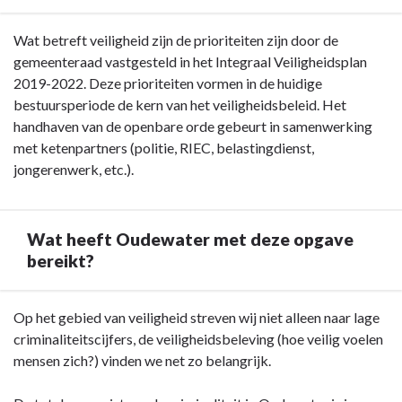
we
gedaan?
Terug
Wat betreft veiligheid zijn de prioriteiten zijn door de
naar
gemeenteraad vastgesteld in het Integraal Veiligheidsplan
navigatie
2019-2022. Deze prioriteiten vormen in de huidige
-
bestuursperiode de kern van het veiligheidsbeleid. Het
Opgave:
handhaven van de openbare orde gebeurt in samenwerking
Openbare
met ketenpartners (politie, RIEC, belastingdienst,
orde
jongerenwerk, etc.).
en
veiligheid
-
Wat heeft Oudewater met deze opgave
Waar
bereikt?
staat
deze
Terug
Op het gebied van veiligheid streven wij niet alleen naar lage
opgave
naar
criminaliteitscijfers, de veiligheidsbeleving (hoe veilig voelen
voor?
navigatie
mensen zich?) vinden we net zo belangrijk.
-