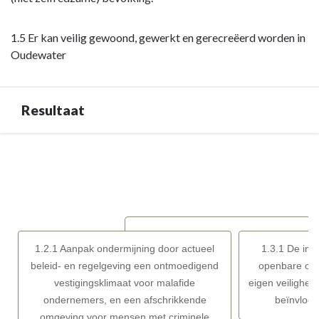
1.5 Er kan veilig gewoond, gewerkt en gerecreëerd worden in
Oudewater
Resultaat
Terug
naar
navigatie
-
Opgave:
Openbare
1.2.1 Aanpak ondermijning door actueel
1.3.1 De inw
orde
beleid- en regelgeving een ontmoedigend
openbare ord
en
vestigingsklimaat voor malafide
eigen veiligheid
veiligheid
ondernemers, en een afschrikkende
beïnvloed
-
omgeving voor mensen met criminele