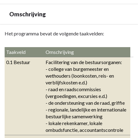
Omschrijving
Terug
Het programma bevat de volgende taakvelden:
naar
navigatie
Taakveld
Omschrijving
-
0.1 Bestuur
Facilitering van de bestuursorganen: 

Programma
- college van burgemeester en 
1
wethouders (loonkosten, reis- en 
Bestuur,
verblijfskosten e.d.) 

dienstverlening
- raad en raadscommissies 
en
(vergoedingen, excursies e.d.) 

veiligheid
- de ondersteuning van de raad, griffie 

-
- regionale, landelijke en internationale 
Omschrijving
bestuurlijke samenwerking 

- lokale rekenkamer, lokale 
ombudsfunctie, accountantscontrole