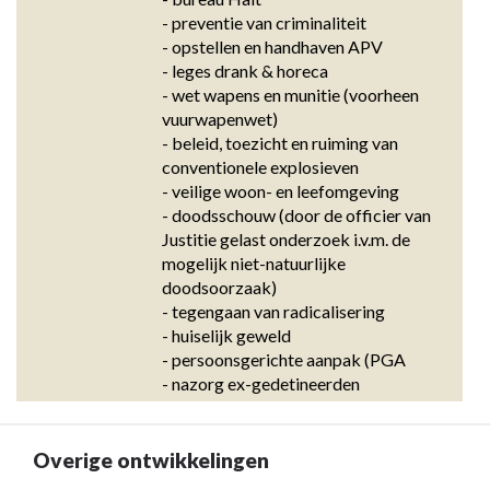
- preventie van criminaliteit 

- opstellen en handhaven APV 

- leges drank & horeca 

- wet wapens en munitie (voorheen 
vuurwapenwet) 

- beleid, toezicht en ruiming van 
conventionele explosieven 

- veilige woon- en leefomgeving 

- doodsschouw (door de officier van 
Justitie gelast onderzoek i.v.m. de 
mogelijk niet-natuurlijke 
doodsoorzaak) 

- tegengaan van radicalisering 

- huiselijk geweld 

- persoonsgerichte aanpak (PGA 

- nazorg ex-gedetineerden
Overige ontwikkelingen