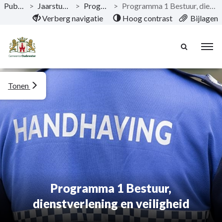
Publicaties
>
Jaarstukken 2022
>
Programma's
>
Programma 1 Bestuur, dienstverlening en veiligheid
Naar hoofdinhoud
Verberg navigatie
Hoog contrast
Bijlagen
Tonen
Programma 1 Bestuur,
dienstverlening en veiligheid