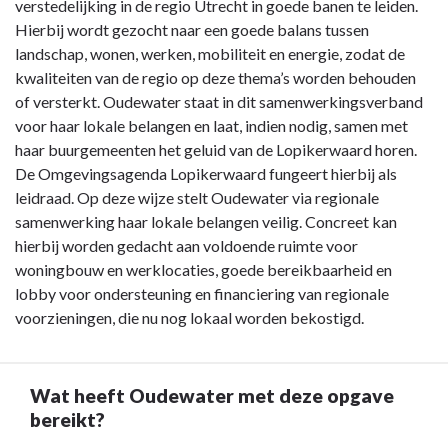
verstedelijking in de regio Utrecht in goede banen te leiden.
grenzen
Hierbij wordt gezocht naar een goede balans tussen
van
landschap, wonen, werken, mobiliteit en energie, zodat de
Oudewater
kwaliteiten van de regio op deze thema’s worden behouden
overschrijden
of versterkt. Oudewater staat in dit samenwerkingsverband
in
voor haar lokale belangen en laat, indien nodig, samen met
regionale
haar buurgemeenten het geluid van de Lopikerwaard horen.
samenwerkingsverbanden
De Omgevingsagenda Lopikerwaard fungeert hierbij als
-
leidraad. Op deze wijze stelt Oudewater via regionale
Waar
samenwerking haar lokale belangen veilig. Concreet kan
staat
hierbij worden gedacht aan voldoende ruimte voor
deze
woningbouw en werklocaties, goede bereikbaarheid en
opgave
lobby voor ondersteuning en financiering van regionale
voor?
voorzieningen, die nu nog lokaal worden bekostigd.
Wat heeft Oudewater met deze opgave
bereikt?