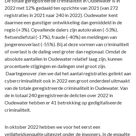
Opgave:
De totale geregistreerde criminaliteit in Oudewater is in
Openbare
2022 met 12% gedaald ten opzichte van 2021 (van 272
orde
registraties in 2021 naar 240 in 2022). Oudewater kent
en
daarmee een gunstiger ontwikkeling dan gemiddeld in de
veiligheid
regio (+3%). Opvallende dalers zijn autokraken (-53%),
-
fietsendiefstal (-17%), fraude (-40%) en meldingen van
Wat
jongerenoverlast (-55%). Bij al deze vormen van criminaliteit
heeft
of overlast is de daling veel groter dan regionaal. Omdat de
Oudewater
absolute aantallen in Oudewater relatief laag zijn, kunnen
met
procentuele stijgingen en dalingen snel groot zijn.
deze
Daartegenover zien we dat het aantal registraties gelinkt aan
opgave
cybercriminaliteit ook in 2022 een groot onderdeel uitmaakt
bereikt?
van de totale geregistreerde criminaliteit in Oudewater. Van
de in totaal 240 geregistreerde delicten over 2022 in
Oudewater hebben er 41 betrekking op gedigitaliseerde
criminaliteit.
In oktober 2022 hebben we voor het eerst een
veiligheidsenquête uitgezet onder de inwoners. In de enquête