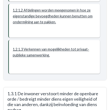
en
regelgeving
1.2.1.2 Afdelingen worden meegenomen in hoe ze
een
eigenstandige bevoegdheden kunnen benutten om
ontmoedigend
ondermijning aan te pakken.
vestigingsklimaat
voor
malafide
ondernemers,
en
1.2.1.3 Verkennen van mogelijkheden tot privaat-
een
publieke samenwerking.
afschrikkende
omgeving
voor
mensen
met
criminele
1.3.1 De inwoner verstoort minder de openbare
intenties
orde / bedreigt minder diens eigen veiligheid of
te
die van anderen, dankzij beïnvloeding van diens
creëren.
gedrag.