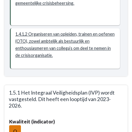
gemeentelijke crisisbeheersing.
professionele,
efficiënte
en
effectieve
gemeentelijke
1.4.1.2 Organiseren van opleiden, trainen en oefenen
crisisorganisatie
(OTO), zowel ambtelijk als bestuurlijk en
met
enthousiasmeren van collega’s om deel te nemen in
voldoende
de crisisorganisatie.
mankracht.
Alle
collega’s
zijn
goed
1.5.1 Het Integraal Veiligheidsplan (IVP) wordt
opgeleid,
vastgesteld. Dit heeft een looptijd van 2023-
getraind
2026.
en
Terug
geoefend.
Kwaliteit (indicator)
naar
navigatie
O