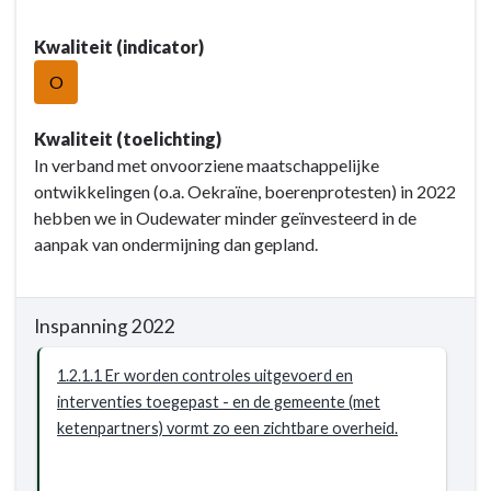
orde
Terug
en
Kwaliteit (indicator)
naar
veiligheid
navigatie
O
-
-
Resultaat
Opgave:
Kwaliteit (toelichting)
Openbare
In verband met onvoorziene maatschappelijke
orde
ontwikkelingen (o.a. Oekraïne, boerenprotesten) in 2022
en
hebben we in Oudewater minder geïnvesteerd in de
veiligheid
aanpak van ondermijning dan gepland.
-
Resultaat
-
Inspanning 2022
1.2.1
Aanpak
1.2.1.1 Er worden controles uitgevoerd en
ondermijning
interventies toegepast - en de gemeente (met
door
ketenpartners) vormt zo een zichtbare overheid.
actueel
beleid-