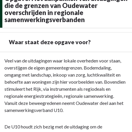
een
die de grenzen van Oudewater
looptijd
overschrijden in regionale
van
samenwerkingsverbanden
2023-
2026.
Waar staat deze opgave voor?
Terug
Veel van de uitdagingen waar lokale overheden voor staan,
naar
overstijgen de eigen gemeentegrenzen. Bodemdaling,
navigatie
omgang met landschap, inkoop van zorg, luchtkwaliteit en
-
behoefte aan woningen zijn hier voorbeelden van. Bovendien
Opgave:
stimuleert het Rijk, via instrumenten als regiodeals en
Het
regionale energiestrategieën, regionale samenwerking.
aanpakken
Vanuit deze beweegredenen neemt Oudewater deel aan het
van
samenwerkingsverband U10.
uitdagingen
die
De U10 houdt zich bezig met de uitdaging om de
de