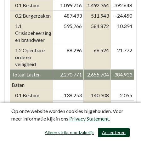
1
0.1 Bestuur
1.099.716
1.492.364
-392.648
ruimtelijk-
Bestuur,
economisch
0.2 Burgerzaken
487.493
511.943
-24.450
dienstverlening
programma
en
1.1
595.266
584.872
10.394
(REP),
veiligheid
Crisisbeheersing
dat
-
en brandweer
in
Financiële
1.2 Openbare
88.296
66.524
21.772
U10-
analyse
orde en
verband
veiligheid
wordt
opgesteld.
Totaal Lasten
2.270.771
2.655.704
-384.933
Baten
0.1 Bestuur
-138.253
-140.308
2.055
0.2 Burgerzaken
-132.181
-141.946
9.765
Op onze website worden cookies bijgehouden. Voor
1.2 Openbare
-9.551
-4.264
-5.287
meer informatie kijk in ons
Privacy Statement
.
orde en
veiligheid
Alleen strikt noodzakelijk
Accepteren
/ 403
Totaal Baten
-279.985
-286.518
6.533