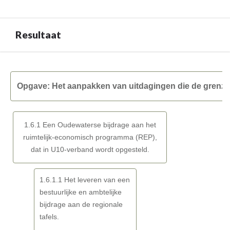
navigatie
die
-
-
de
Wat
Opgave:
grenzen
Resultaat
heeft
Het
van
Oudewater
aanpakken
Oudewater
met
Terug
van
overschrijden
deze
naar
uitdagingen
in
opgave
Opgave: Het aanpakken van uitdagingen die de grenz
navigatie
die
regionale
bereikt?
-
de
samenwerkingsverbanden
Opgave:
grenzen
-
1.6.1 Een Oudewaterse bijdrage aan het
Het
van
Wat
ruimtelijk-economisch programma (REP),
aanpakken
Oudewater
hebben
dat in U10-verband wordt opgesteld.
van
overschrijden
we
uitdagingen
in
gedaan?
die
regionale
1.6.1.1 Het leveren van een
de
samenwerkingsverbanden
bestuurlijke en ambtelijke
grenzen
-
bijdrage aan de regionale
van
Maatschappelijk
tafels.
Oudewater
effect