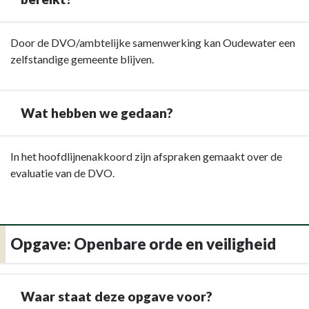
staat
deze
Terug
Door de DVO/ambtelijke samenwerking kan Oudewater een
opgave
naar
zelfstandige gemeente blijven.
voor?
navigatie
-
Opgave:
Wat hebben we gedaan?
Dienstbare
organisatie
Terug
In het hoofdlijnenakkoord zijn afspraken gemaakt over de
-
naar
evaluatie van de DVO.
Wat
navigatie
heeft
-
Oudewater
Opgave:
met
Dienstbare
deze
Opgave: Openbare orde en veiligheid
organisatie
opgave
-
bereikt?
Wat
Waar staat deze opgave voor?
hebben