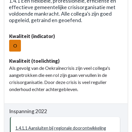
1.4.1 Een flexibele, professionele, efficiënte en
openbare
effectieve gemeentelijke crisisorganisatie met
orde
voldoende mankracht. Alle collega’s zijn goed
opgeleid, getraind en geoefend.
/
bedreigt
Terug
minder
Kwaliteit (indicator)
naar
diens
navigatie
O
eigen
-
veiligheid
Opgave:
Kwaliteit (toelichting)
of
Openbare
Als gevolg van de Oekraïnecrisis zijn veel collega's
die
orde
aangetrokken die een rol zijn gaan vervullen in de
van
en
crisisorganisatie. Door deze crisis is veel regulier
anderen,
veiligheid
onderhoud echter achtergebleven.
dankzij
-
beïnvloeding
Resultaat
van
-
Inspanning 2022
diens
1.4.1
gedrag.
Een
1.4.1.1 Aansluiten bij regionale doorontwikkeling
flexibele,