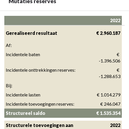
Mutaties reserves
Terug
2022
naar
navigatie
Gerealiseerd resultaat
 € 2.960.187
-
Af:
Overzicht
incidentele
Incidentele baten
 € 
baten
-1.396.506
en
Incidentele onttrekkingen reserves:
 € 
lasten
-1.288.653
-
Bij:
Mutaties
Incidentele lasten
 € 1.014.279
reserves
Incidentele toevoegingen reserves:
 € 246.047
Structureel saldo
 € 1.535.354
Structurele toevoegingen aan 
2022