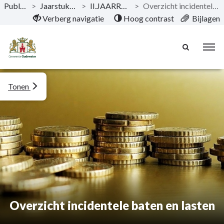
Publicaties
>
Jaarstukken 2022
>
II.JAARREKENING
>
Overzicht incidentele baten en lasten
Naar hoofdinhoud
Verberg navigatie
Hoog contrast
Bijlagen
Tonen
Overzicht incidentele baten en lasten