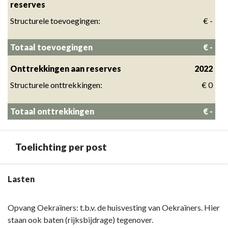
reserves
Structurele toevoegingen:
 € -
Totaal toevoegingen
 € -
Onttrekkingen aan reserves
2022
Structurele onttrekkingen:
€ 0
Totaal onttrekkingen
 € -
Toelichting per post
Terug
Lasten
naar
navigatie
Opvang Oekraïners: t.b.v. de huisvesting van Oekraïners. Hier
-
staan ook baten (rijksbijdrage) tegenover.
Overzicht