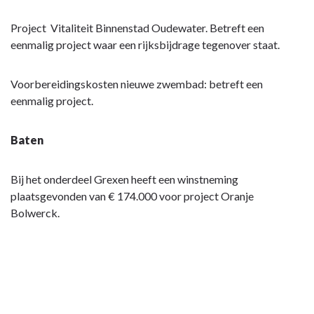
incidentele
Project Vitaliteit Binnenstad Oudewater. Betreft een
baten
eenmalig project waar een rijksbijdrage tegenover staat.
en
lasten
-
Voorbereidingskosten nieuwe zwembad: betreft een
Toelichting
eenmalig project.
per
post
Baten
Bij het onderdeel Grexen heeft een winstneming
plaatsgevonden van € 174.000 voor project Oranje
Bolwerck.