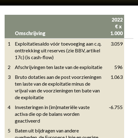
2022

€ x 
Omschrijving
1.000
1
Exploitatiesaldo vóór toevoeging aan c.q. 
3.059
onttrekking uit reserves (zie BBV, artikel 
17c) (is cash-flow)
2
Afschrijvingen ten laste van de exploitatie
596
3
Bruto dotaties aan de post voorzieningen 
1.063
ten laste van de exploitatie minus de 
vrijval van de voorzieningen ten bate van 
de exploitatie
4
Investeringen in (im)materiële vaste 
-6.755
activa die op de balans worden 
geactiveerd
5
Baten uit bijdragen van andere 
overheden, de Europese Unie en overige, 