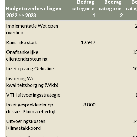
Terug
Bedrag 

Bedrag 

Be
naar
Budgetoverhevelingen 
categorie 
categorie 
cate
navigatie
2022 >> 2023
1
2
-
Implementatie Wet open 
Budgetoverhevelingen
overheid
-
Kansrijke start
12.947
Budgetoverhevelingen
2022
Onafhankelijke 
1
cliëntondersteuning
-
>
Inzet opvang Oekraïne
1
2023
Invoering Wet 
kwaliteitsborging (Wkb)
VTH uitvoeringsstrategie
Inzet gesprekleider op 
8.800
dossier Pluimveebedrijf
Uitvoeringskosten 
1
Klimaatakkoord