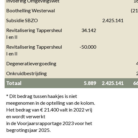
Invoering Omgevingswet
1
Boothelling Westerwal
(21
Subsidie SBZO
2.425.141
Revitalisering Tappersheul 
34.142
I en II
Revitalisering Tappersheul 
-50.000
I en II
Degeneratievergoeding
Onkruidbestrijding
Totaal
5.889
2.425.141
6
* Dit bedrag tussen haakjes is niet 
meegenomen in de optelling van de kolom. 
Het bedrag van € 21.400 valt in 2022 vrij 
en wordt verwerkt 

in de Voorjaarsrapportage 2023 voor het 
begrotingsjaar 2025.