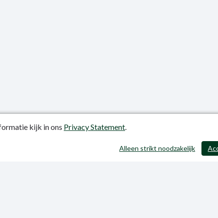
ormatie kijk in ons
Privacy Statement
.
atiedatum: 12-06-2023
Alleen strikt noodzakelijk
Ac
y Statement
p