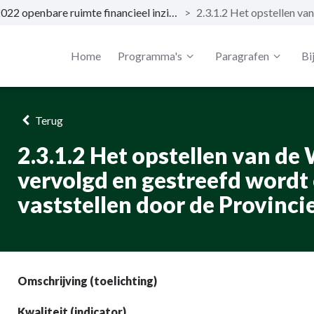
2.3.1 In 2022 openbare ruimte financieel inzichtelijk; dit vertaalt zich voor de openbare ruimte naar 'areaal (A) en gewenste kwaliteit (K) zijn in overeenstemming met de benodigde budgetten (A x K = €)'.
>
Home
Programma's
Paragrafen
Bi
Terug
2.3.1.2 Het opstellen van d
vervolgd en gestreefd wordt 
vaststellen door de Provinci
Omschrijving (toelichting)
Kwaliteit (indicator)