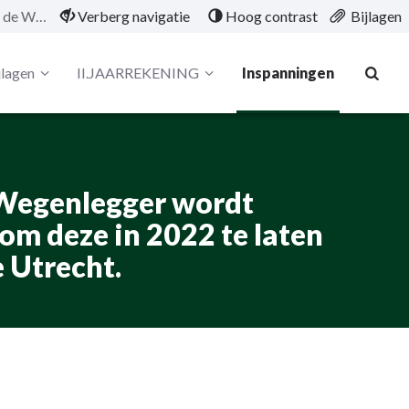
2.3.1.2 Het opstellen van de Wegenlegger wordt vervolgd en gestreefd wordt om deze in 2022 te laten vaststellen door de Provincie Utrecht.
Verberg navigatie
Hoog contrast
Bijlagen
jlagen
II.JAARREKENING
Inspanningen
e Wegenlegger wordt
om deze in 2022 te laten
e Utrecht.