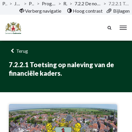
Publicaties
>
Jaarstukken 2022
>
Programma's
>
Programma 7 Algemene inkomsten
>
Resultaat
>
7.2.2 De nota Financiële Sturing wordt nageleefd en gehandhaafd.
>
7.2.2.1 Toetsing op naleving van de financiële kaders.
Naar hoofdinhoud
Verberg navigatie
Hoog contrast
Bijlagen
Terug
7.2.2.1 Toetsing op naleving van de
financiële kaders.