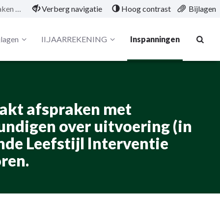
3.2.3.3 Oudewater Vitaal maakt afspraken met huisartsen en wijkverpleegkundigen over uitvoering (in groepsverband) van de Gezonde Leefstijl Interventie (GLI) voor de doelgroep senioren.
Verberg navigatie
Hoog contrast
Bijlagen
jlagen
II.JAARREKENING
Inspanningen
aakt afspraken met
ndigen over uitvoering (in
e Leefstijl Interventie
oren.