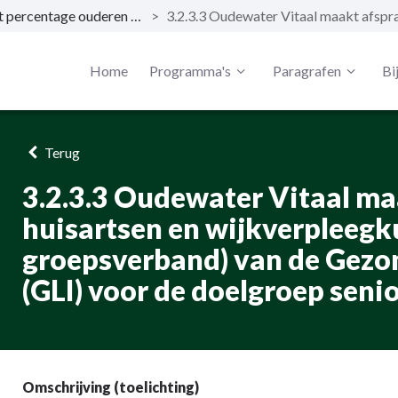
3.2.3 Het percentage ouderen dat zich in 2022 eenzaam/niet geïsoleerd voelt is lager dan 35,2% (Gezondheidsmonitor 2017, GGDrU).
>
Home
Programma's
Paragrafen
Bi
Terug
3.2.3.3 Oudewater Vitaal m
huisartsen en wijkverpleegku
groepsverband) van de Gezond
(GLI) voor de doelgroep seni
Omschrijving (toelichting)