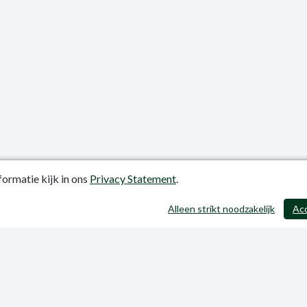
ormatie kijk in ons
Privacy Statement
.
atiedatum: 12-06-2023
Alleen strikt noodzakelijk
Ac
y Statement
p