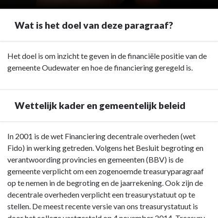
Wat is het doel van deze paragraaf?
Terug
Het doel is om inzicht te geven in de financiële positie van de
naar
gemeente Oudewater en hoe de financiering geregeld is.
navigatie
-
Paragraaf
Wettelijk kader en gemeentelijk beleid
5
Financiering
Terug
In 2001 is de wet Financiering decentrale overheden (wet
-
naar
Fido) in werking getreden. Volgens het Besluit begroting en
Wat
navigatie
verantwoording provincies en gemeenten (BBV) is de
is
-
gemeente verplicht om een zogenoemde treasuryparagraaf
het
Paragraaf
op te nemen in de begroting en de jaarrekening. Ook zijn de
doel
5
decentrale overheden verplicht een treasurystatuut op te
van
Financiering
stellen. De meest recente versie van ons treasurystatuut is
deze
-
door het college vastgesteld op 4 november 2014. Treasury