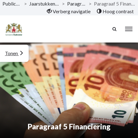
Publicaties
>
Jaarstukken 2020
>
Paragrafen
>
Paragraaf 5 Financiering
Naar hoofdinhoud
Verberg navigatie
Hoog contrast
Tonen
Paragraaf 5 Financiering