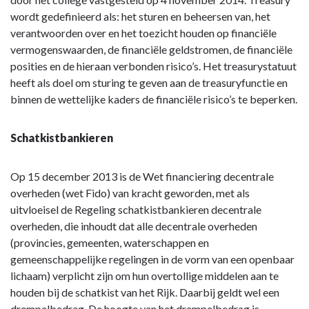
paragraaf?
Wettelijk
wordt gedefinieerd als: het sturen en beheersen van, het
kader
verantwoorden over en het toezicht houden op financiële
en
vermogenswaarden, de financiële geldstromen, de financiële
gemeentelijk
posities en de hieraan verbonden risico’s. Het treasurystatuut
beleid
heeft als doel om sturing te geven aan de treasuryfunctie en
binnen de wettelijke kaders de financiële risico’s te beperken.
Schatkistbankieren
Op 15 december 2013 is de Wet financiering decentrale
overheden (wet Fido) van kracht geworden, met als
uitvloeisel de Regeling schatkistbankieren decentrale
overheden, die inhoudt dat alle decentrale overheden
(provincies, gemeenten, waterschappen en
gemeenschappelijke regelingen in de vorm van een openbaar
lichaam) verplicht zijn om hun overtollige middelen aan te
houden bij de schatkist van het Rijk. Daarbij geldt wel een
drempelbedrag. De hoogte van het drempelbedrag is