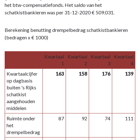
het btw-compensatiefonds. Het saldo van het
schatkistbankieren was per 31-12-2020 € 509.031.
Berekening benutting drempelbedrag schatkistbankieren
(bedragen x € 1000)
Kwartaal
Kwartaal
Kwartaal
Kwartaal
1
2
3
4
Kwartaalcijfer
163
158
176
139
op dagbasis
buiten 's Rijks
schatkist
aangehouden
middelen
Ruimte onder
87
92
74
111
het
drempelbedrag