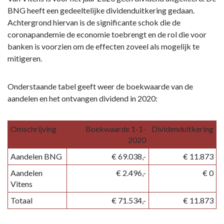
BNG heeft een gedeeltelijke dividenduitkering gedaan.
Achtergrond hiervan is de significante schok die de
coronapandemie de economie toebrengt en de rol die voor
banken is voorzien om de effecten zoveel als mogelijk te
mitigeren.
Onderstaande tabel geeft weer de boekwaarde van de
aandelen en het ontvangen dividend in 2020:
Omschrijving
Boekwaarde 1-1-
Dividenduitkering
2020
Aandelen BNG
€ 69.038,-
€ 11.873
Aandelen
€ 2.496,-
€ 0
Vitens
Totaal
€ 71.534,-
€ 11.873