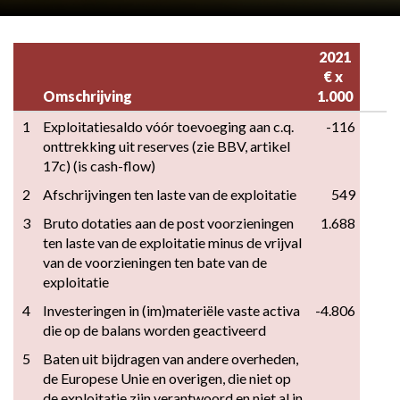
2021

€ x 
Omschrijving
1.000
1
Exploitatiesaldo vóór toevoeging aan c.q. 
-116
onttrekking uit reserves (zie BBV, artikel 
17c) (is cash-flow)
2
Afschrijvingen ten laste van de exploitatie
549
3
Bruto dotaties aan de post voorzieningen 
1.688
ten laste van de exploitatie minus de vrijval 
van de voorzieningen ten bate van de 
exploitatie
4
Investeringen in (im)materiële vaste activa 
-4.806
die op de balans worden geactiveerd
5
Baten uit bijdragen van andere overheden, 
de Europese Unie en overigen, die niet op 
de exploitatie zijn verantwoord en niet al in 