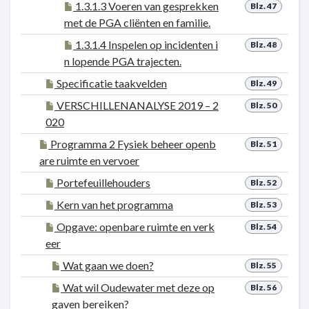
1.3.1.3 Voeren van gesprekken
Blz. 47
met de PGA cliënten en familie.
1.3.1.4 Inspelen op incidenten i
Blz. 48
n lopende PGA trajecten.
Specificatie taakvelden
Blz. 49
VERSCHILLENANALYSE 2019 – 2
Blz. 50
020
Programma 2 Fysiek beheer openb
Blz. 51
are ruimte en vervoer
Portefeuillehouders
Blz. 52
Kern van het programma
Blz. 53
Opgave: openbare ruimte en verk
Blz. 54
eer
Wat gaan we doen?
Blz. 55
Wat wil Oudewater met deze op
Blz. 56
gaven bereiken?