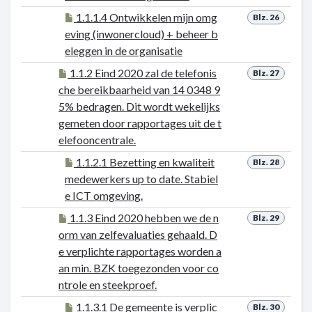
1.1.1.4 Ontwikkelen mijn omg
Blz. 26
eving (inwonercloud) + beheer b
eleggen in de organisatie
1.1.2 Eind 2020 zal de telefonis
Blz. 27
che bereikbaarheid van 14 0348 9
5% bedragen. Dit wordt wekelijks
gemeten door rapportages uit de t
elefooncentrale.
1.1.2.1 Bezetting en kwaliteit
Blz. 28
medewerkers up to date. Stabiel
e ICT omgeving.
1.1.3 Eind 2020 hebben we de n
Blz. 29
orm van zelfevaluaties gehaald. D
e verplichte rapportages worden a
an min. BZK toegezonden voor co
ntrole en steekproef.
1.1.3.1 De gemeente is verplic
Blz. 30