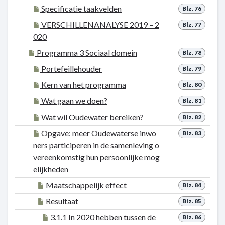
Specificatie taakvelden
Blz. 76
VERSCHILLENANALYSE 2019 – 2
Blz. 77
020
Programma 3 Sociaal domein
Blz. 78
Portefeillehouder
Blz. 79
Kern van het programma
Blz. 80
Wat gaan we doen?
Blz. 81
Wat wil Oudewater bereiken?
Blz. 82
Opgave: meer Oudewaterse inwo
Blz. 83
ners participeren in de samenleving o
vereenkomstig hun persoonlijke mog
elijkheden
Maatschappelijk effect
Blz. 84
Resultaat
Blz. 85
3.1.1 In 2020 hebben tussen de
Blz. 86