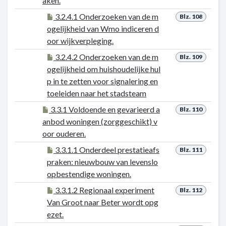
aken.
3.2.4.1 Onderzoeken van de m
Blz. 108
ogelijkheid van Wmo indiceren d
oor wijkverpleging.
3.2.4.2 Onderzoeken van de m
Blz. 109
ogelijkheid om huishoudelijke hul
p in te zetten voor signalering en
toeleiden naar het stadsteam
3.3.1 Voldoende en gevarieerd a
Blz. 110
anbod woningen (zorggeschikt) v
oor ouderen.
3.3.1.1 Onderdeel prestatieafs
Blz. 111
praken: nieuwbouw van levenslo
opbestendige woningen.
3.3.1.2 Regionaal experiment
Blz. 112
Van Groot naar Beter wordt opg
ezet.