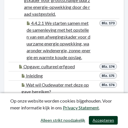
gskader voor grootschalige duurz
ame energie-opwekking door de r
aad vastgesteld.
4.4.2.1 We starten samen met
Blz. 173
de samenleving met het opstelle
n van een afwegingskader voor d
uurzame energie opwekking, wa
aronder windenergie, zonne-ener
gie en warmte koude opslag.
Opgave: cultureel erfgoed
Blz. 174
Inleiding
Blz. 175
Wat wil Oudewater met deze op
Blz. 176
gave bereiken?
Op onze website worden cookies bijgehouden. Voor
Maatschappelijk effect
Blz. 177
meer informatie kijk in ons
Privacy Statement
.
Resultaat
Blz. 178
4.5.1 Beschermde waardevolle
Blz. 179
Alleen strikt noodzakelijk
Accepteren
objecten en gebieden.