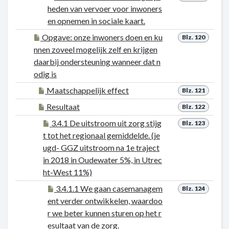
heden van vervoer voor inwoners
en opnemen in sociale kaart.
Opgave: onze inwoners doen en ku
Blz. 120
nnen zoveel mogelijk zelf en krijgen
daarbij ondersteuning wanneer dat n
odig is
Maatschappelijk effect
Blz. 121
Resultaat
Blz. 122
3.4.1 De uitstroom uit zorg stijg
Blz. 123
t tot het regionaal gemiddelde. (je
ugd- GGZ uitstroom na 1e traject
in 2018 in Oudewater 5%, in Utrec
ht-West 11%)
3.4.1.1 We gaan casemanagem
Blz. 124
ent verder ontwikkelen, waardoo
r we beter kunnen sturen op het r
esultaat van de zorg.