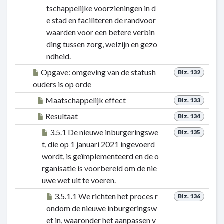
tschappelijke voorzieningen in d
e stad en faciliteren de randvoor
waarden voor een betere verbin
ding tussen zorg, welzijn en gezo
ndheid.
Opgave: omgeving van de statush
Blz. 132
ouders is op orde
Maatschappelijk effect
Blz. 133
Resultaat
Blz. 134
3.5.1 De nieuwe inburgeringswe
Blz. 135
t, die op 1 januari 2021 ingevoerd
wordt, is geïmplementeerd en de o
rganisatie is voorbereid om de nie
uwe wet uit te voeren.
3.5.1.1 We richten het proces r
Blz. 136
ondom de nieuwe inburgeringsw
et in, waaronder het aanpassen v