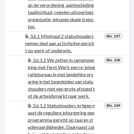
an de verordening, aanbesteding
taalinstituut, regelen uitvoerings
organisatie, inkopen duale trajec
ten.
3.6.1 Minimaal 2 statushouders
Blz. 137
nemen deel aan activiteiten gerich
t op werk of onderwijs.
3.6.1.1 We zetten in samenwer
Blz. 138
king met Ferm Werk een re-integ
ratiebureau in met landelijke erv
aring in het begeleiden van statu
shouders met een grote afstand t
ot de arbeidsmarkt naar werk.
3.6.1.2 Statushouders krijgen n
Blz. 139
aast de reguliere inburgering een
programma gericht op taal en st
udievaardigheden. Daarnaast zal