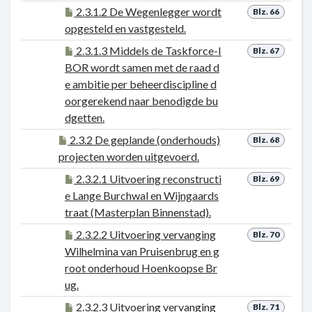
2.3.1.2 De Wegenlegger wordt
Blz. 66
opgesteld en vastgesteld.
2.3.1.3 Middels de Taskforce-I
Blz. 67
BOR wordt samen met de raad d
e ambitie per beheerdiscipline d
oorgerekend naar benodigde bu
dgetten.
2.3.2 De geplande (onderhouds)
Blz. 68
projecten worden uitgevoerd.
2.3.2.1 Uitvoering reconstructi
Blz. 69
e Lange Burchwal en Wijngaards
traat (Masterplan Binnenstad).
2.3.2.2 Uitvoering vervanging
Blz. 70
Wilhelmina van Pruisenbrug en g
root onderhoud Hoenkoopse Br
ug.
2.3.2.3 Uitvoering vervanging
Blz. 71