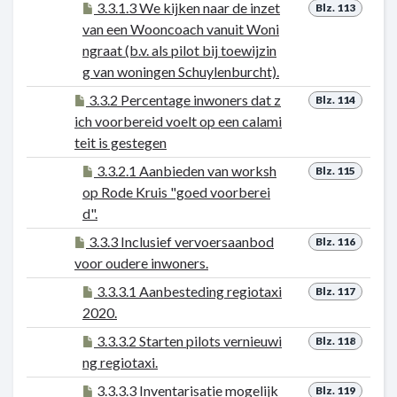
3.3.1.3 We kijken naar de inzet
Blz. 113
van een Wooncoach vanuit Woni
ngraat (b.v. als pilot bij toewijzin
g van woningen Schuylenburcht).
3.3.2 Percentage inwoners dat z
Blz. 114
ich voorbereid voelt op een calami
teit is gestegen
3.3.2.1 Aanbieden van worksh
Blz. 115
op Rode Kruis "goed voorberei
d".
3.3.3 Inclusief vervoersaanbod
Blz. 116
voor oudere inwoners.
3.3.3.1 Aanbesteding regiotaxi
Blz. 117
2020.
3.3.3.2 Starten pilots vernieuwi
Blz. 118
ng regiotaxi.
3.3.3.3 Inventarisatie mogelijk
Blz. 119