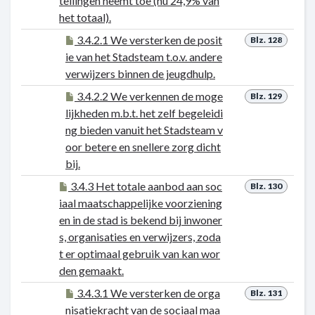
tellingen neemt toe (nu 24,9% van
het totaal).
3.4.2.1 We versterken de posit
Blz. 128
ie van het Stadsteam t.o.v. andere
verwijzers binnen de jeugdhulp.
3.4.2.2 We verkennen de moge
Blz. 129
lijkheden m.b.t. het zelf begeleidi
ng bieden vanuit het Stadsteam v
oor betere en snellere zorg dicht
bij.
3.4.3 Het totale aanbod aan soc
Blz. 130
iaal maatschappelijke voorziening
en in de stad is bekend bij inwoner
s, organisaties en verwijzers, zoda
t er optimaal gebruik van kan wor
den gemaakt.
3.4.3.1 We versterken de orga
Blz. 131
nisatiekracht van de sociaal maa