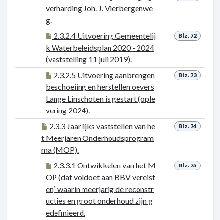
verharding Joh. J. Vierbergenwe
g.
2.3.2.4 Uitvoering Gemeentelij
Blz. 72
k Waterbeleidsplan 2020 - 2024
(vaststelling 11 juli 2019).
2.3.2.5 Uitvoering aanbrengen
Blz. 73
beschoeiing en herstellen oevers
Lange Linschoten is gestart (ople
vering 2024).
2.3.3 Jaarlijks vaststellen van he
Blz. 74
t Meerjaren Onderhoudsprogram
ma (MOP).
2.3.3.1 Ontwikkelen van het M
Blz. 75
OP (dat voldoet aan BBV vereist
en) waarin meerjarig de reconstr
ucties en groot onderhoud zijn g
edefinieerd.