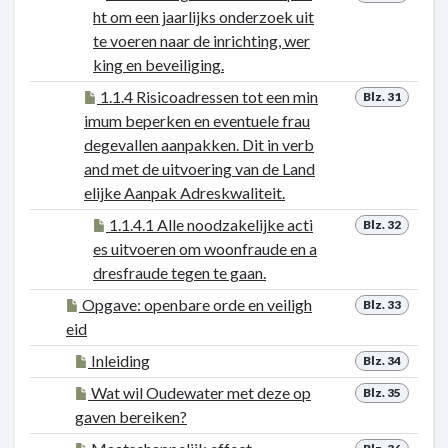
ht om een jaarlijks onderzoek uit
te voeren naar de inrichting, wer
king en beveiliging.
1.1.4 Risicoadressen tot een min
Blz. 31
imum beperken en eventuele frau
degevallen aanpakken. Dit in verb
and met de uitvoering van de Land
elijke Aanpak Adreskwaliteit.
1.1.4.1 Alle noodzakelijke acti
Blz. 32
es uitvoeren om woonfraude en a
dresfraude tegen te gaan.
Opgave: openbare orde en veiligh
Blz. 33
eid
Inleiding
Blz. 34
Wat wil Oudewater met deze op
Blz. 35
gaven bereiken?