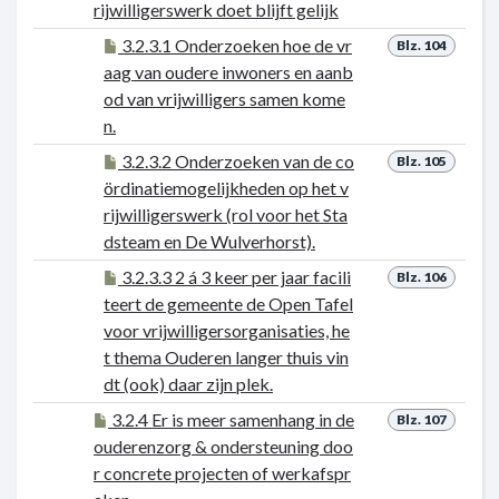
rijwilligerswerk doet blijft gelijk
3.2.3.1 Onderzoeken hoe de vr
Blz. 104
aag van oudere inwoners en aanb
od van vrijwilligers samen kome
n.
3.2.3.2 Onderzoeken van de co
Blz. 105
ördinatiemogelijkheden op het v
rijwilligerswerk (rol voor het Sta
dsteam en De Wulverhorst).
3.2.3.3 2 á 3 keer per jaar facili
Blz. 106
teert de gemeente de Open Tafel
voor vrijwilligersorganisaties, he
t thema Ouderen langer thuis vin
dt (ook) daar zijn plek.
3.2.4 Er is meer samenhang in de
Blz. 107
ouderenzorg & ondersteuning doo
r concrete projecten of werkafspr