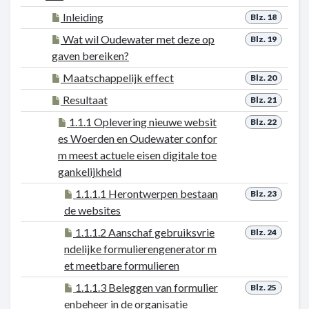
Inleiding
Blz. 18
Wat wil Oudewater met deze op
Blz. 19
gaven bereiken?
Maatschappelijk effect
Blz. 20
Resultaat
Blz. 21
1.1.1 Oplevering nieuwe websit
Blz. 22
es Woerden en Oudewater confor
m meest actuele eisen digitale toe
gankelijkheid
1.1.1.1 Herontwerpen bestaan
Blz. 23
de websites
1.1.1.2 Aanschaf gebruiksvrie
Blz. 24
ndelijke formulierengenerator m
et meetbare formulieren
1.1.1.3 Beleggen van formulier
Blz. 25
enbeheer in de organisatie