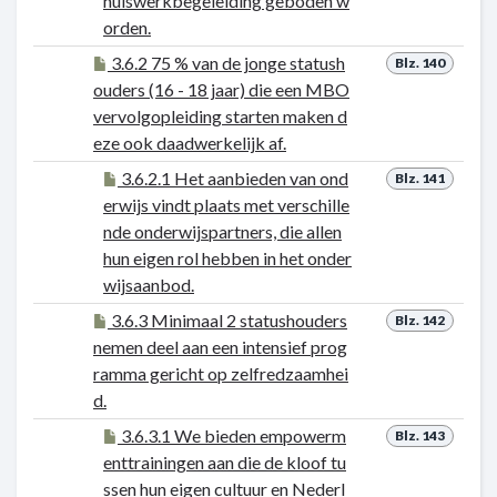
huiswerkbegeleiding geboden w
orden.
3.6.2 75 % van de jonge statush
Blz. 140
ouders (16 - 18 jaar) die een MBO
vervolgopleiding starten maken d
eze ook daadwerkelijk af.
3.6.2.1 Het aanbieden van ond
Blz. 141
erwijs vindt plaats met verschille
nde onderwijspartners, die allen
hun eigen rol hebben in het onder
wijsaanbod.
3.6.3 Minimaal 2 statushouders
Blz. 142
nemen deel aan een intensief prog
ramma gericht op zelfredzaamhei
d.
3.6.3.1 We bieden empowerm
Blz. 143
enttrainingen aan die de kloof tu
ssen hun eigen cultuur en Nederl