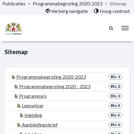
Publicaties
>
Programmabegroting 2020-2023
>
Sitemap
Naar hoofdinhoud
Verberg navigatie
Hoog contrast
Sitemap
Programmabegroting 2020-2023
Blz. 1
Programmabegroting 2020 - 2023
Blz. 2
Programma's
Blz. 3
Leeswijzer
Blz. 4
Inleiding
Blz. 5
Aanbiedingsbrief
Blz. 6