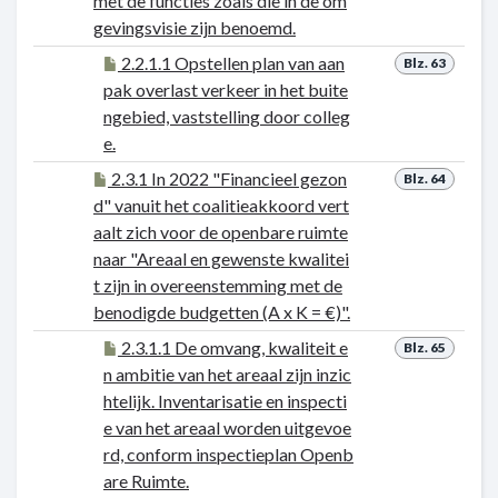
met de functies zoals die in de om
gevingsvisie zijn benoemd.
2.2.1.1 Opstellen plan van aan
Blz. 63
pak overlast verkeer in het buite
ngebied, vaststelling door colleg
e.
2.3.1 In 2022 "Financieel gezon
Blz. 64
d" vanuit het coalitieakkoord vert
aalt zich voor de openbare ruimte
naar "Areaal en gewenste kwalitei
t zijn in overeenstemming met de
benodigde budgetten (A x K = €)".
2.3.1.1 De omvang, kwaliteit e
Blz. 65
n ambitie van het areaal zijn inzic
htelijk. Inventarisatie en inspecti
e van het areaal worden uitgevoe
rd, conform inspectieplan Openb
are Ruimte.