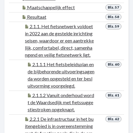
Maatschappelijk effect
Blz. 57
Resultaat
Blz. 58
2.1.1. Het fietsnetwerk voldoet
Blz. 59
in 2022 aan de gestelde inrichting
seisen, waardoor er een aantrekke
lijk, comfortabel, direct, samenha
ngend en veilig fietsnetwerk ligt.
2.1.1.1 Het fietsbeleidsplan en
Blz. 60
de bijbehorende uitvoeringsagen
da worden opgesteld en ter besl
uitvorming voorgelegd.
2.1.1.2 Vanuit onderhoud word
Blz. 61
t de Waardsedijk met fietssugge
stiestroken opgeknapt.
2.2.1 De infrastructuur in het bu
Blz. 62
itengebied is in overeenstemming