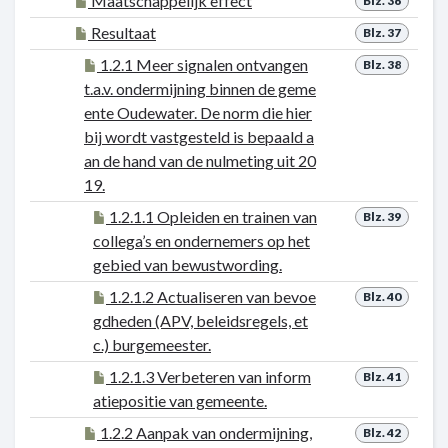
Maatschappelijk effect
Blz. 36
Resultaat
Blz. 37
1.2.1 Meer signalen ontvangen
Blz. 38
t.a.v. ondermijning binnen de geme
ente Oudewater. De norm die hier
bij wordt vastgesteld is bepaald a
an de hand van de nulmeting uit 20
19.
1.2.1.1 Opleiden en trainen van
Blz. 39
collega’s en ondernemers op het
gebied van bewustwording.
1.2.1.2 Actualiseren van bevoe
Blz. 40
gdheden (APV, beleidsregels, et
c.) burgemeester.
1.2.1.3 Verbeteren van inform
Blz. 41
atiepositie van gemeente.
1.2.2 Aanpak van ondermijning,
Blz. 42