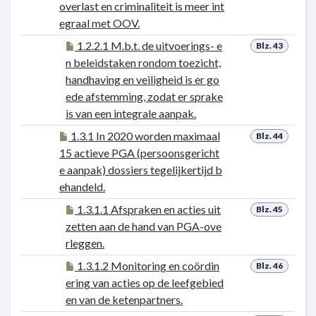
overlast en criminaliteit is meer int
egraal met OOV.
1.2.2.1 M.b.t. de uitvoerings- e
Blz. 43
n beleidstaken rondom toezicht,
handhaving en veiligheid is er go
ede afstemming, zodat er sprake
is van een integrale aanpak.
1.3.1 In 2020 worden maximaal
Blz. 44
15 actieve PGA (persoonsgericht
e aanpak) dossiers tegelijkertijd b
ehandeld.
1.3.1.1 Afspraken en acties uit
Blz. 45
zetten aan de hand van PGA-ove
rleggen.
1.3.1.2 Monitoring en coördin
Blz. 46
ering van acties op de leefgebied
en van de ketenpartners.