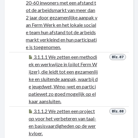
20-60 inwoners met een afstand t
ot de arbeidsmarkt van meer dan
2 jaar door gezamenlijke aanpak v
an Ferm Werk en het lokale social
e team hun afstand tot de arbeids
markt verkleind en hun participati
e is toegenomen.
3.1.1.1 We zetten een methodi
Blz. 87
ek en werkwijze in (pilot Ferm W
ijzer), die leidt tot een gezamenlij
ke en sluitende aanpak, waarbij d
e jeugdwet, Wmo-wet en partici
patiewet zo goed mogelijk op el
kaar aansluiten.
3.1.1.2 We zetten een project
Blz. 88
op voor het verbeteren van taal-
en basisvaardigheden op de wer
kvloer.