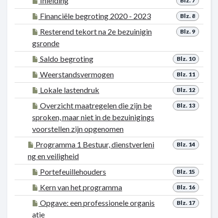
Inleiding
Blz. 7
Financiële begroting 2020 - 2023
Blz. 8
Resterend tekort na 2e bezuinigin
Blz. 9
gsronde
Saldo begroting
Blz. 10
Weerstandsvermogen
Blz. 11
Lokale lastendruk
Blz. 12
Overzicht maatregelen die zijn be
Blz. 13
sproken, maar niet in de bezuinigings
voorstellen zijn opgenomen
Programma 1 Bestuur, dienstverleni
Blz. 14
ng en veiligheid
Portefeuillehouders
Blz. 15
Kern van het programma
Blz. 16
Opgave: een professionele organis
Blz. 17
atie