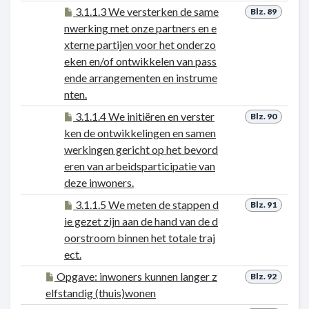
3.1.1.3 We versterken de same
Blz. 89
nwerking met onze partners en e
xterne partijen voor het onderzo
eken en/of ontwikkelen van pass
ende arrangementen en instrume
nten.
3.1.1.4 We initiëren en verster
Blz. 90
ken de ontwikkelingen en samen
werkingen gericht op het bevord
eren van arbeidsparticipatie van
deze inwoners.
3.1.1.5 We meten de stappen d
Blz. 91
ie gezet zijn aan de hand van de d
oorstroom binnen het totale traj
ect.
Opgave: inwoners kunnen langer z
Blz. 92
elfstandig (thuis)wonen