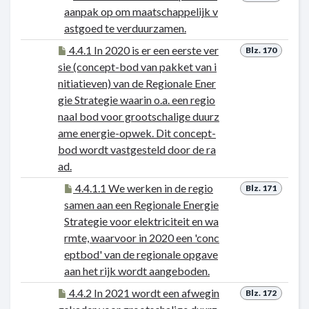
aanpak op om maatschappelijk v
astgoed te verduurzamen.
4.4.1 In 2020 is er een eerste ver
Blz. 170
sie (concept-bod van pakket van i
nitiatieven) van de Regionale Ener
gie Strategie waarin o.a. een regio
naal bod voor grootschalige duurz
ame energie-opwek. Dit concept-
bod wordt vastgesteld door de ra
ad.
4.4.1.1 We werken in de regio
Blz. 171
samen aan een Regionale Energie
Strategie voor elektriciteit en wa
rmte, waarvoor in 2020 een 'conc
eptbod' van de regionale opgave
aan het rijk wordt aangeboden.
4.4.2 In 2021 wordt een afwegin
Blz. 172