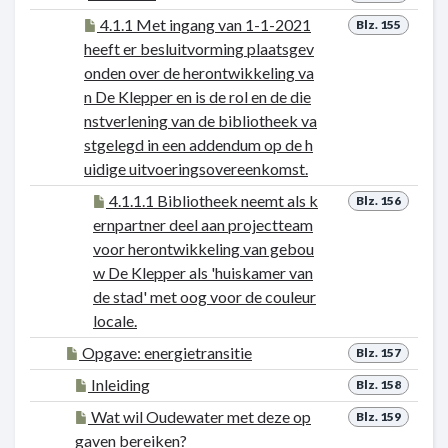
4.1.1 Met ingang van 1-1-2021
Blz. 155
heeft er besluitvorming plaatsgev
onden over de herontwikkeling va
n De Klepper en is de rol en de die
nstverlening van de bibliotheek va
stgelegd in een addendum op de h
uidige uitvoeringsovereenkomst.
4.1.1.1 Bibliotheek neemt als k
Blz. 156
ernpartner deel aan projectteam
voor herontwikkeling van gebou
w De Klepper als 'huiskamer van
de stad' met oog voor de couleur
locale.
Opgave: energietransitie
Blz. 157
Inleiding
Blz. 158
Wat wil Oudewater met deze op
Blz. 159
gaven bereiken?