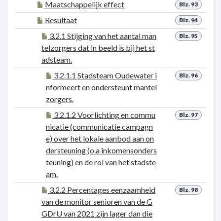
Maatschappelijk effect
Blz. 93
Resultaat
Blz. 94
3.2.1 Stijging van het aantal man
Blz. 95
telzorgers dat in beeld is bij het st
adsteam.
3.2.1.1 Stadsteam Oudewater i
Blz. 96
nformeert en ondersteunt mantel
zorgers.
3.2.1.2 Voorlichting en commu
Blz. 97
nicatie (communicatie campagn
e) over het lokale aanbod aan on
dersteuning (o.a inkomensonders
teuning) en de rol van het stadste
am.
3.2.2 Percentages eenzaamheid
Blz. 98
van de monitor senioren van de G
GDrU van 2021 zijn lager dan die