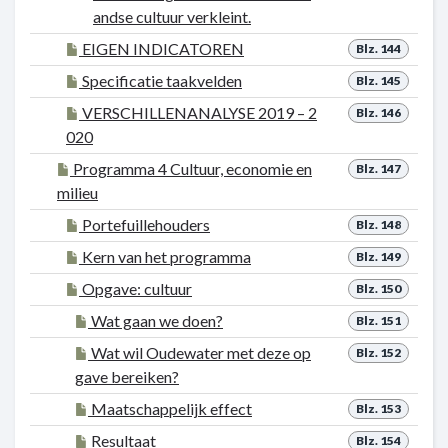
andse cultuur verkleint.
EIGEN INDICATOREN
Blz. 144
Specificatie taakvelden
Blz. 145
VERSCHILLENANALYSE 2019 – 2
Blz. 146
020
Programma 4 Cultuur, economie en
Blz. 147
milieu
Portefuillehouders
Blz. 148
Kern van het programma
Blz. 149
Opgave: cultuur
Blz. 150
Wat gaan we doen?
Blz. 151
Wat wil Oudewater met deze op
Blz. 152
gave bereiken?
Maatschappelijk effect
Blz. 153
Resultaat
Blz. 154