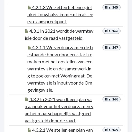
4.2.1.3 We zetten het energiel
Blz. 165
oket Jouwhuisslimmer.nl in als ee
rste aanspreekpunt.
4.3.1 In 2021 wordt de warmtev
Blz. 166
isie door de raad vastgesteld.
4.3.1.1 We verduurzamen de b
Blz. 167
estaande bouw door een start te
maken met het opstellen van een
warmtevisie en de samenwerkin
g te zoeken met Woningraat. De
warmtevisie is input voor de Om
gevingsvisie.
4.3.2 In 2021 wordt een plan va
Blz. 168
n aanpak voor het verduurzamen v
an het maatschappelijk vastgoed
vastgesteld door de raad.
4.3.2.1 We stellen een plan van
Blz. 169