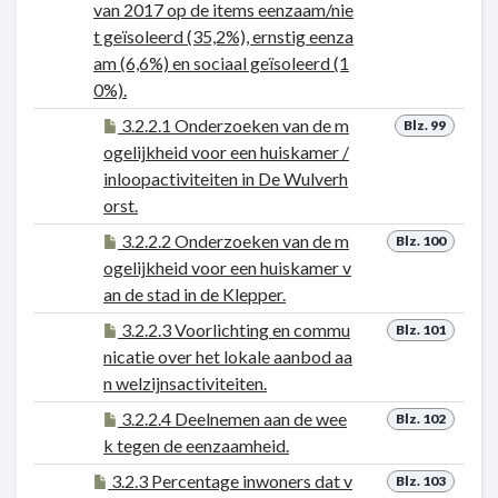
van 2017 op de items eenzaam/nie
t geïsoleerd (35,2%), ernstig eenza
am (6,6%) en sociaal geïsoleerd (1
0%).
3.2.2.1 Onderzoeken van de m
Blz. 99
ogelijkheid voor een huiskamer /
inloopactiviteiten in De Wulverh
orst.
3.2.2.2 Onderzoeken van de m
Blz. 100
ogelijkheid voor een huiskamer v
an de stad in de Klepper.
3.2.2.3 Voorlichting en commu
Blz. 101
nicatie over het lokale aanbod aa
n welzijnsactiviteiten.
3.2.2.4 Deelnemen aan de wee
Blz. 102
k tegen de eenzaamheid.
3.2.3 Percentage inwoners dat v
Blz. 103