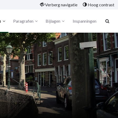
Verberg navigatie
Hoog contrast
s
Paragrafen
Bijlagen
Inspanningen