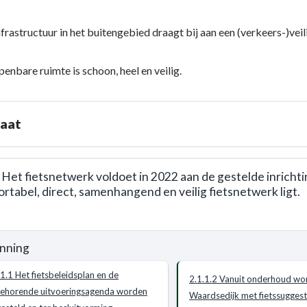
nfrastructuur in het buitengebied draagt bij aan een (verkeers-)vei
penbare ruimte is schoon, heel en veilig.
lijk
taat
. Het fietsnetwerk voldoet in 2022 aan de gestelde inricht
rtabel, direct, samenhangend en veilig fietsnetwerk ligt.
nning
e
.1.1 Het fietsbeleidsplan en de
2.1.1.2 Vanuit onderhoud wo
behorende uitvoeringsagenda worden
Waardsedijk met fietssuggest
e