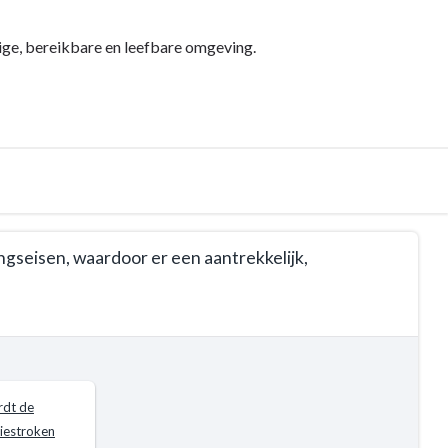
lige, bereikbare en leefbare omgeving.
ingseisen, waardoor er een aantrekkelijk,
rdt de
iestroken