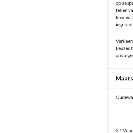
naar
op aanpa
Wat
navigatie
teken va
gaan
-
kunnen t
we
Opgave:
ingebed 
doen?
openbare
ruimte
Verkeers
en
keuzes t
verkeer
opvolgen
-
Wat
wil
Maatsc
Oudewater
met
deze
Terug
Oudewate
opgaven
naar
bereiken?
navigatie
-
Opgave:
2.1 Voor
openbare