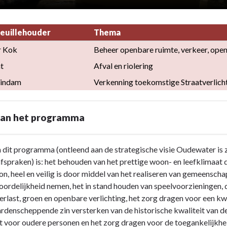
euillehouder
Thema
r Kok
Beheer openbare ruimte, verkeer, ope
t
Afval en riolering
indam
Verkenning toekomstige Straatverlich
van het programma
 dit programma (ontleend aan de strategische visie Oudewater is
afspraken) is: het behouden van het prettige woon- en leefklimaat
on, heel en veilig is door middel van het realiseren van gemeensc
ordelijkheid nemen, het in stand houden van speelvoorzieningen, 
rlast, groen en openbare verlichting, het zorg dragen voor een kwa
denscheppende zin versterken van de historische kwaliteit van de
 voor oudere personen en het zorg dragen voor de toegankelijkhe