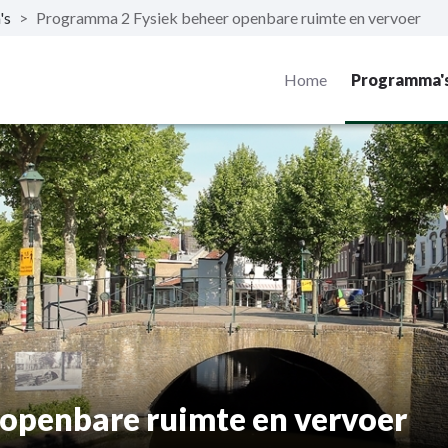
's
>
Programma 2 Fysiek beheer openbare ruimte en vervoer
Home
Programma'
openbare ruimte en vervoer