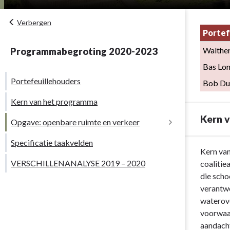
Verbergen
Portef
Walthe
Programmabegroting 2020-2023
Bas Lon
Portefeuillehouders
Bob Du
Kern van het programma
Kern 
Opgave: openbare ruimte en verkeer
Specificatie taakvelden
Terug
Kern van
VERSCHILLENANALYSE 2019 – 2020
naar
coalitie
navigatie
die scho
-
verantwo
Programma
waterove
2
voorwaar
Fysiek
aandacht