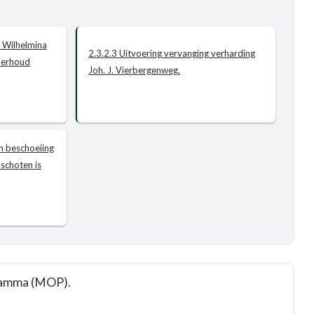
g Wilhelmina
2.3.2.3 Uitvoering vervanging verharding
derhoud
Joh. J. Vierbergenweg.
n beschoeiing
nschoten is
gramma (MOP).