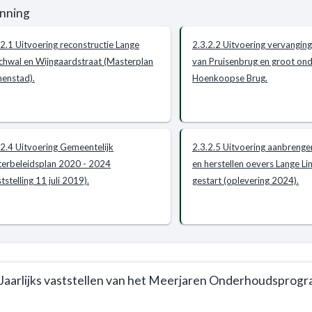
eel
nning
e
d.
.2.1 Uitvoering reconstructie Lange
2.3.2.2 Uitvoering vervangin
chwal en Wijngaardstraat (Masterplan
van Pruisenbrug en groot on
e
akkoord
nenstad).
Hoenkoopse Brug.
.2.4 Uitvoering Gemeentelijk
2.3.2.5 Uitvoering aanbrenge
t
e
erbeleidsplan 2020 - 2024
en herstellen oevers Lange Li
tstelling 11 juli 2019).
gestart (oplevering 2024).
e
ouds)
e
n
t
 Jaarlijks vaststellen van het Meerjaren Onderhoudspro
rd.
stemming