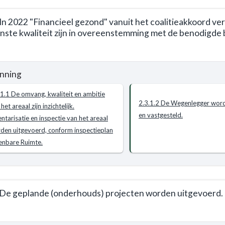
t
elijk,
 In 2022 "Financieel gezond" vanuit het coalitieakkoord ve
abel,
ste kwaliteit zijn in overeenstemming met de benodigde b
angend
uctuur
nning
e
werk
ebied
.1.1 De omvang, kwaliteit en ambitie
2.3.1.2 De Wegenlegger word
het areaal zijn inzichtelijk.
e
en vastgesteld.
entarisatie en inspectie van het areaal
stemming
den uitgevoerd, conform inspectieplan
nbare Ruimte.
t
 De geplande (onderhouds) projecten worden uitgevoerd.
gsvisie