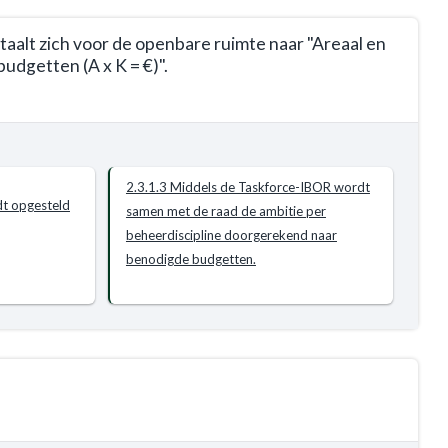
rtaalt zich voor de openbare ruimte naar "Areaal en
udgetten (A x K = €)".
2.3.1.3 Middels de Taskforce-IBOR wordt
t opgesteld
samen met de raad de ambitie per
beheerdiscipline doorgerekend naar
benodigde budgetten.