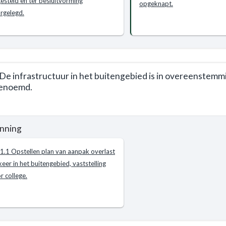
esteld en ter besluitvorming
opgeknapt.
rgelegd.
t
 De infrastructuur in het buitengebied is in overeenstemmi
benoemd.
werk
nning
e
.1.1 Opstellen plan van aanpak overlast
keer in het buitengebied, vaststelling
e
r college.
gseisen,
r