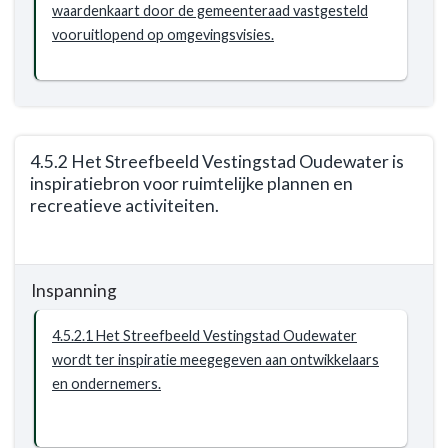
waardenkaart door de gemeenteraad vastgesteld
erfgoed
vooruitlopend op omgevingsvisies.
-
Resultaat
-
4.5.1
Beschermde
4.5.2 Het Streefbeeld Vestingstad Oudewater is
waardevolle
inspiratiebron voor ruimtelijke plannen en
objecten
recreatieve activiteiten.
en
gebieden.
Terug
naar
Inspanning
navigatie
-
4.5.2.1 Het Streefbeeld Vestingstad Oudewater
Opgave:
wordt ter inspiratie meegegeven aan ontwikkelaars
cultureel
en ondernemers.
erfgoed
-
Resultaat