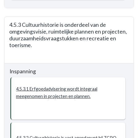
-
4.5.2
Het
4.5.3 Cultuurhistorie is onderdeel van de
Streefbeeld
omgevingsvisie, ruimtelijke plannen en projecten,
Vestingstad
duurzaamheidsvraagstukken en recreatie en
Oudewater
toerisme.
is
inspiratiebron
Terug
voor
naar
ruimtelijke
Inspanning
navigatie
plannen
-
en
Opgave:
4.5.3.1 Erfgoedadvisering wordt integraal
recreatieve
cultureel
meegenomen in projecten en plannen.
activiteiten.
erfgoed
-
Resultaat
-
4.5.3
Cultuurhistorie
4.5.3.2 Cultuurhistorie is vast agendapunt bij TCPO.