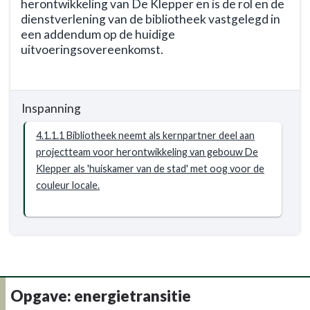
herontwikkeling van De Klepper en is de rol en de
-
dienstverlening van de bibliotheek vastgelegd in
Opgave:
een addendum op de huidige
cultuur
uitvoeringsovereenkomst.
-
Terug
Resultaat
naar
Inspanning
navigatie
-
4.1.1.1 Bibliotheek neemt als kernpartner deel aan
Opgave:
projectteam voor herontwikkeling van gebouw De
cultuur
Klepper als 'huiskamer van de stad' met oog voor de
-
couleur locale.
Resultaat
-
4.1.1
Met
ingang
van
1-
Opgave: energietransitie
1-