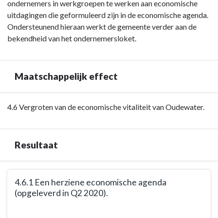
Wat
ondernemers in werkgroepen te werken aan economische
wil
uitdagingen die geformuleerd zijn in de economische agenda.
Oudewater
Ondersteunend hieraan werkt de gemeente verder aan de
met
bekendheid van het ondernemersloket.
deze
opgaven
bereiken?
Maatschappelijk effect
Terug
4.6 Vergroten van de economische vitaliteit van Oudewater.
naar
navigatie
-
Resultaat
Opgave:
economie
Terug
-
4.6.1 Een herziene economische agenda
naar
Maatschappelijk
(opgeleverd in Q2 2020).
navigatie
effect
-
Terug