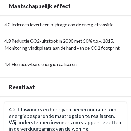
van
met
Maatschappelijk effect
de
deze
bibliotheek
opgaven
vastgelegd
Terug
4.2 Iedereen levert een bijdrage aan de energietransitie.
bereiken?
in
naar
een
navigatie
4.3 Reductie CO2-uitstoot in 2030 met 50% t.o.v. 2015.
addendum
-
Monitoring vindt plaats aan de hand van de CO2 footprint.
op
Opgave:
de
energietransitie
4.4 Hernieuwbare energie realiseren.
huidige
-
uitvoeringsovereenkomst.
Maatschappelijk
effect
Resultaat
Terug
4.2.1 Inwoners en bedrijven nemen initiatief om
naar
energiebesparende maatregelen te realiseren.
navigatie
Wij ondersteunen inwoners om stappen te zetten
-
in de verduurzaming van de woning.