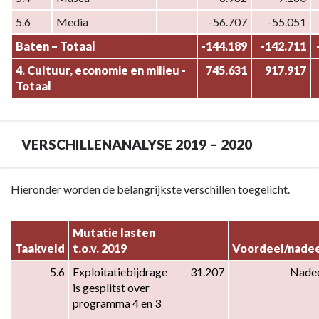
5.6
Media
-56.707
-55.051
Baten – Totaal
-144.189
-142.711
4. Cultuur, economie en milieu - 
745.631
917.917
Totaal
VERSCHILLENANALYSE 2019 – 2020
Terug
Hieronder worden de belangrijkste verschillen toegelicht.
naar
navigatie
Mutatie lasten 
-
Taakveld
t.o.v. 2019
Voordeel/nade
Programma
5.6
Exploitatiebijdrage 
31.207
Nade
4
is gesplitst over 
Cultuur,
programma 4 en 3
economie