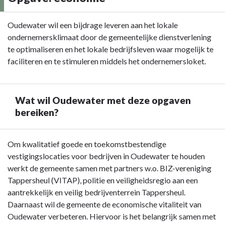
en
onderzoeksagenda
Terug
Oudewater wil een bijdrage leveren aan het lokale
naar
ondernemersklimaat door de gemeentelijke dienstverlening
navigatie
te optimaliseren en het lokale bedrijfsleven waar mogelijk te
-
faciliteren en te stimuleren middels het ondernemersloket.
Opgave:
economie
-
Wat wil Oudewater met deze opgaven
Inleiding
bereiken?
Terug
Om kwalitatief goede en toekomstbestendige
naar
vestigingslocaties voor bedrijven in Oudewater te houden
navigatie
werkt de gemeente samen met partners w.o. BIZ-vereniging
-
Tappersheul (VITAP), politie en veiligheidsregio aan een
Opgave:
aantrekkelijk en veilig bedrijventerrein Tappersheul.
economie
Daarnaast wil de gemeente de economische vitaliteit van
-
Oudewater verbeteren. Hiervoor is het belangrijk samen met