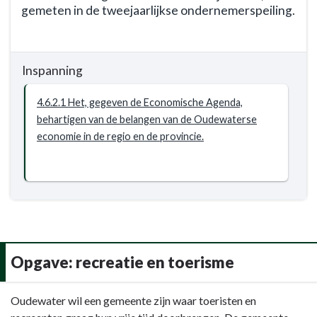
gemeten in de tweejaarlijkse ondernemerspeiling.
Terug
naar
Inspanning
navigatie
-
4.6.2.1 Het, gegeven de Economische Agenda,
Opgave:
behartigen van de belangen van de Oudewaterse
economie
economie in de regio en de provincie.
-
Resultaat
-
4.6.2
Een
verbeterde
gemeentelijke
dienstverlening
Opgave: recreatie en toerisme
aan
het
Terug
Oudewater wil een gemeente zijn waar toeristen en
lokale
naar