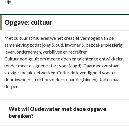
zijn.
Opgave: cultuur
Terug
Met cultuur stimuleren we het creatief vermogen van de
naar
samenleving zodat jong & oud, inwoner & bezoeker plezierig
navigatie
leven, ondernemen, verblijven en recreëren.
-
Cultuur nodigt uit om mee te doen en talenten te ontwikkelen
Opgave:
(onder meer als goede start voor jeugd). Daarmee ontstaan
cultuur
stevige sociale netwerken. Culturele levendigheid voor en
-
door inwoners trekt bezoekers naar de (binnen)stad en haar
Wat
dorpen.
gaan
we
doen?
Wat wil Oudewater met deze opgave
bereiken?