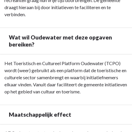
recreanten graag hun vrije tijd doorbrengen. De gemeente
bedrijfsleven,
navigatie
draagt hieraan bij door initiatieven te faciliteren en te
gemeten
-
verbinden.
in
Opgave:
de
recreatie
tweejaarlijkse
en
Wat wil Oudewater met deze opgaven
ondernemerspeiling.
toerisme
bereiken?
-
Inleiding
Terug
Het Toeristisch en Cultureel Platform Oudewater (TCPO)
naar
wordt (weer) gebruikt als een platform dat de toeristische en
navigatie
culturele sector samenbrengt en waarbij initiatiefnemers
-
elkaar vinden. Vanuit daar faciliteert de gemeente initiatieven
Opgave:
op het gebied van cultuur en toerisme.
recreatie
en
toerisme
Maatschappelijk effect
-
Wat