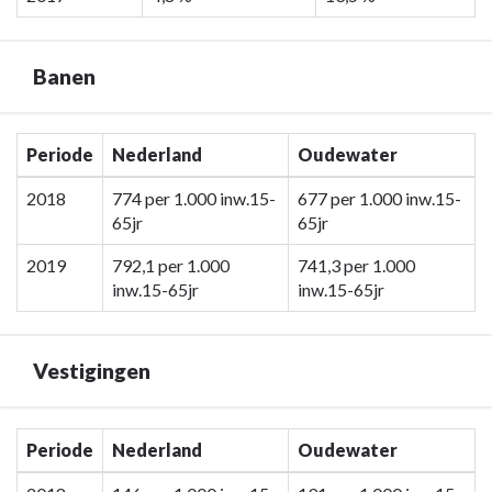
voor
-
recreanten
Programma
(lokaal/regionaal)
4
Banen
en
Cultuur,
toeristen
economie
Terug
(nationaal/internationaal).
en
Periode
Nederland
Oudewater
naar
milieu
navigatie
2018
774 per 1.000 inw.15-
677 per 1.000 inw.15-
-
65jr
65jr
-
Hernieuwbare
Programma
elektriciteit
2019
792,1 per 1.000
741,3 per 1.000
4
inw.15-65jr
inw.15-65jr
Cultuur,
economie
en
Vestigingen
milieu
-
Banen
Terug
Periode
Nederland
Oudewater
naar