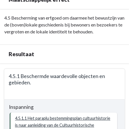
met
deze
Terug
4.5 Bescherming van erfgoed om daarmee het bewustzijn van
opgave
naar
de (boven)lokale geschiedenis bij bewoners en bezoekers te
bereiken?
navigatie
vergroten en de lokale identiteit te behouden.
-
Opgave:
cultureel
Resultaat
erfgoed
-
Terug
Maatschappelijk
4.5.1 Beschermde waardevolle objecten en
naar
effect
gebieden.
navigatie
-
Terug
Opgave:
naar
cultureel
Inspanning
navigatie
erfgoed
-
4.5.1.1 Het paraplu bestemmingsplan cultuurhistorie
-
Opgave:
is naar aanleiding van de Cultuurhistorische
Resultaat
cultureel