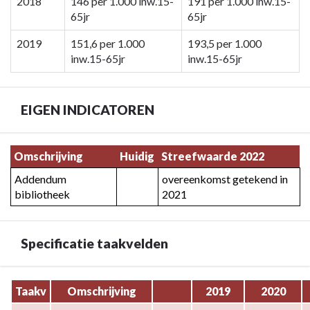
navigatie
2018
146 per 1.000 inw.15-
191 per 1.000 inw.15-
65jr
65jr
-
Programma
2019
151,6 per 1.000
193,5 per 1.000
4
inw.15-65jr
inw.15-65jr
Cultuur,
economie
en
EIGEN INDICATOREN
milieu
-
Vestigingen
Terug
Omschrijving
Huidig
Streefwaarde 2022
naar
Addendum 
overeenkomst getekend in 
navigatie
bibliotheek
2021
-
Programma
4
Specificatie taakvelden
Cultuur,
economie
en
Terug
Taakv
Omschrijving
2019
2020
milieu
naar