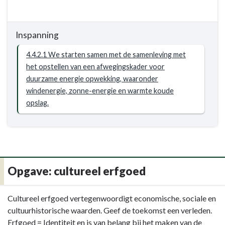
eerste
Terug
versie
naar
(concept-
Inspanning
navigatie
bod
-
4.4.2.1 We starten samen met de samenleving met
van
Opgave:
het opstellen van een afwegingskader voor
pakket
energietransitie
duurzame energie opwekking, waaronder
van
-
windenergie, zonne-energie en warmte koude
initiatieven)
Resultaat
opslag.
van
-
de
4.4.2
Regionale
In
Energie
2021
Strategie
wordt
waarin
een
Opgave: cultureel erfgoed
o.a.
afwegingskader
een
voor
Terug
Cultureel erfgoed vertegenwoordigt economische, sociale en
regionaal
grootschalige
naar
cultuurhistorische waarden. Geef de toekomst een verleden.
bod
duurzame
navigatie
Erfgoed = Identiteit en is van belang bij het maken van de
voor