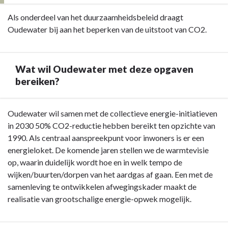
2021
Terug
Als onderdeel van het duurzaamheidsbeleid draagt
heeft
naar
Oudewater bij aan het beperken van de uitstoot van CO2.
er
navigatie
besluitvorming
-
plaatsgevonden
Opgave:
Wat wil Oudewater met deze opgaven
over
energietransitie
bereiken?
de
-
herontwikkeling
Inleiding
van
Terug
Oudewater wil samen met de collectieve energie-initiatieven
De
naar
in 2030 50% CO2-reductie hebben bereikt ten opzichte van
Klepper
navigatie
1990. Als centraal aanspreekpunt voor inwoners is er een
en
-
energieloket. De komende jaren stellen we de warmtevisie
is
Opgave:
op, waarin duidelijk wordt hoe en in welk tempo de
de
energietransitie
wijken/buurten/dorpen van het aardgas af gaan. Een met de
rol
-
samenleving te ontwikkelen afwegingskader maakt de
en
Wat
realisatie van grootschalige energie-opwek mogelijk.
de
wil
dienstverlening
Oudewater