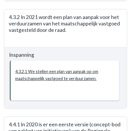
In
2021
4.3.2 In 2021 wordt een plan van aanpak voor het
wordt
verduurzamen van het maatschappelijk vastgoed
de
vastgesteld door de raad.
warmtevisie
door
Terug
de
naar
raad
Inspanning
navigatie
vastgesteld.
-
Opgave:
4.3.2.1 We stellen een plan van aanpak op om
energietransitie
maatschappelijk vastgoed te verduurzamen.
-
Resultaat
-
4.3.2
In
2021
4.4.1 In 2020 is er een eerste versie (concept-bod
wordt
van pakket van initiatieven) van de Regionale