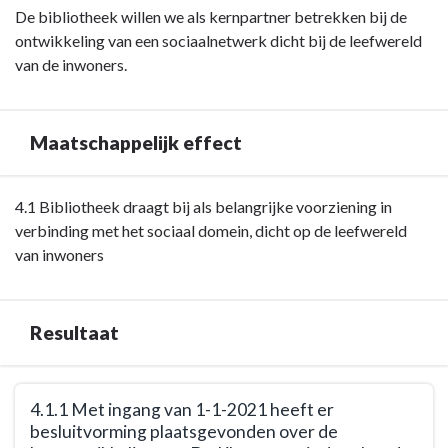
Terug
De bibliotheek willen we als kernpartner betrekken bij de
naar
ontwikkeling van een sociaalnetwerk dicht bij de leefwereld
navigatie
van de inwoners.
-
Opgave:
cultuur
Maatschappelijk effect
-
Wat
Terug
4.1 Bibliotheek draagt bij als belangrijke voorziening in
wil
naar
verbinding met het sociaal domein, dicht op de leefwereld
Oudewater
navigatie
van inwoners
met
-
deze
Opgave:
opgave
cultuur
bereiken?
Resultaat
-
Maatschappelijk
Terug
effect
4.1.1 Met ingang van 1-1-2021 heeft er
naar
besluitvorming plaatsgevonden over de
navigatie