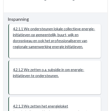
Opgave:
Terug
energietransitie
naar
-
Inspanning
navigatie
Resultaat
-
4.2.1.1 We ondersteunen lokale collectieve energie-
Opgave:
initiatieven op gemeentelijk, buurt, wijk en
energietransitie
dorpsniveau en ook het professionaliseren van
-
regionale samenwerking energie initiatieven.
Resultaat
-
4.2.1
Inwoners
4.2.1.2 We zetten o.a. subsidie in om energie-
en
initiatieven te ondersteunen.
bedrijven
nemen
initiatief
om
energiebesparende
4.2.1.3 We zetten het energieloket
maatregelen