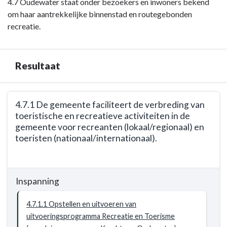
Terug
4.7 Oudewater staat onder bezoekers en inwoners bekend
wil
naar
om haar aantrekkelijke binnenstad en routegebonden
Oudewater
navigatie
recreatie.
met
-
deze
Opgave:
opgaven
recreatie
bereiken?
Resultaat
en
toerisme
Terug
-
4.7.1 De gemeente faciliteert de verbreding van
naar
Maatschappelijk
toeristische en recreatieve activiteiten in de
navigatie
effect
gemeente voor recreanten (lokaal/regionaal) en
-
toeristen (nationaal/internationaal).
Opgave:
Terug
recreatie
naar
en
Inspanning
navigatie
toerisme
-
-
4.7.1.1 Opstellen en uitvoeren van
Opgave:
Resultaat
uitvoeringsprogramma Recreatie en Toerisme
recreatie