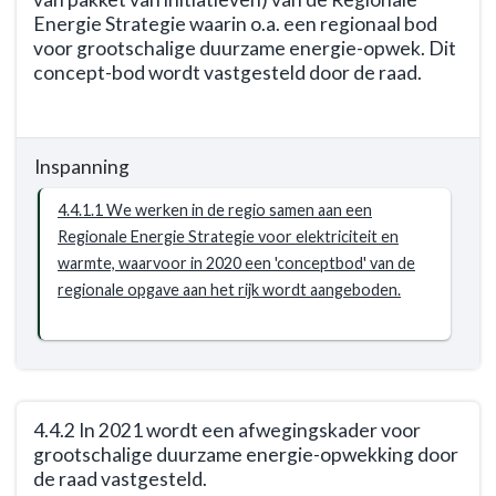
een
Energie Strategie waarin o.a. een regionaal bod
plan
voor grootschalige duurzame energie-opwek. Dit
van
concept-bod wordt vastgesteld door de raad.
aanpak
voor
Terug
het
naar
verduurzamen
Inspanning
navigatie
van
-
4.4.1.1 We werken in de regio samen aan een
het
Opgave:
Regionale Energie Strategie voor elektriciteit en
maatschappelijk
energietransitie
warmte, waarvoor in 2020 een 'conceptbod' van de
vastgoed
-
regionale opgave aan het rijk wordt aangeboden.
vastgesteld
Resultaat
door
-
de
4.4.1
raad.
In
2020
4.4.2 In 2021 wordt een afwegingskader voor
is
grootschalige duurzame energie-opwekking door
er
de raad vastgesteld.
een