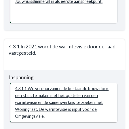
Jouwhuisslimmer.nl in als eerste aanspreekpunt.
te
realiseren.
Wij
ondersteunen
inwoners
om
stappen
4.3.1 In 2021 wordt de warmtevisie door de raad
te
vastgesteld.
zetten
Terug
in
naar
de
Inspanning
navigatie
verduurzaming
-
van
4.3.1.1 We verduurzamen de bestaande bouw door
Opgave:
de
een start te maken met het opstellen van een
energietransitie
woning.
warmtevisie en de samenwerking te zoeken met
-
Woningraat. De warmtevisie is input voor de
Resultaat
Omgevingsvisie.
-
4.3.1