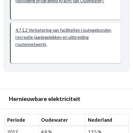
(opvolging programma Kracht van Oudewater).
en
toerisme
-
Resultaat
-
4.7.1.2 Verbetering van faciliteiten routegebonden
4.7.1
recreatie (aanlegplekken en uitbreiding
De
routennetwerk).
gemeente
faciliteert
de
verbreding
van
toeristische
en
Hernieuwbare elektriciteit
recreatieve
activiteiten
in
Terug
Periode
Oudewater
Nederland
de
naar
gemeente
navigatie
2017
4,8 %
13,5 %