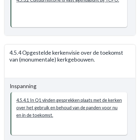
is
onderdeel
van
de
omgevingsvisie,
ruimtelijke
plannen
4.5.4 Opgestelde kerkenvisie over de toekomst
van (monumentale) kerkgebouwen.
en
projecten,
Terug
duurzaamheidsvraagstukken
naar
en
Inspanning
navigatie
recreatie
-
en
4.5.4.1 In Q1 vinden gesprekken plaats met de kerken
Opgave:
toerisme.
over het gebruik en behoud van de panden voor nu
cultureel
en in de toekomst.
erfgoed
-
Resultaat
-