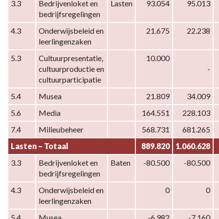
3.3
Bedrijvenloket en 
Lasten
93.054
95.013
-
navigatie
bedrijfsregelingen
EIGEN
-
INDICATOREN
Programma
4.3
Onderwijsbeleid en 
21.675
22.238
leerlingenzaken
4
Cultuur,
5.3
Cultuurpresentatie, 
10.000
economie
cultuurproductie en 
-
en
cultuurparticipatie
milieu
5.4
Musea
21.809
34.009
-
Specificatie
5.6
Media
164.551
228.103
taakvelden
7.4
Milieubeheer
568.731
681.265
Lasten – Totaal
889.820
1.060.628
3.3
Bedrijvenloket en 
Baten
-80.500
-80.500
bedrijfsregelingen
4.3
Onderwijsbeleid en 
0
0
leerlingenzaken
5.4
Musea
-6.982
-7.160