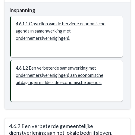
Opgave:
naar
economie
Inspanning
navigatie
-
-
Resultaat
4.6.1.1 Opstellen van de herziene economische
Opgave:
agenda in samenwerking met
economie
ondernemers(verenigingen).
-
Resultaat
-
4.6.1
Een
4.6.1.2 Een verbeterde samenwerking met
herziene
ondernemers(verenigingen) aan economische
economische
uitdagingen middels de economische agenda.
agenda
(opgeleverd
in
Q2
2020).
4.6.2 Een verbeterde gemeentelijke
dienstverlening aan het lokale bedrijfsleven,