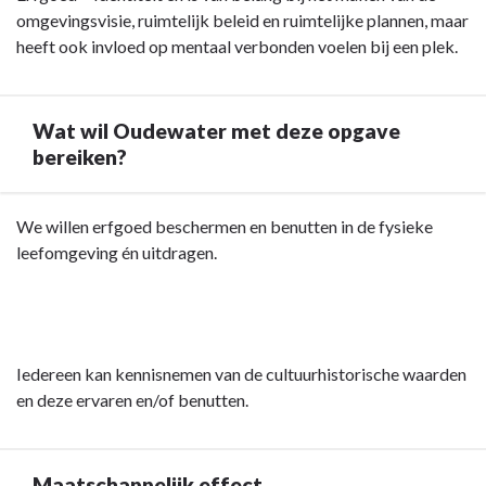
energie-
-
omgevingsvisie, ruimtelijk beleid en ruimtelijke plannen, maar
grootschalige
opwekking
Opgave:
heeft ook invloed op mentaal verbonden voelen bij een plek.
duurzame
door
cultureel
energie-
de
erfgoed
opwek.
raad
-
Dit
Wat wil Oudewater met deze opgave
vastgesteld.
Inleiding
concept-
bereiken?
bod
wordt
Terug
We willen erfgoed beschermen en benutten in de fysieke
vastgesteld
naar
leefomgeving én uitdragen.
door
navigatie
de
-
raad.
Opgave:
cultureel
Iedereen kan kennisnemen van de cultuurhistorische waarden
erfgoed
en deze ervaren en/of benutten.
-
Wat
wil
Maatschappelijk effect
Oudewater