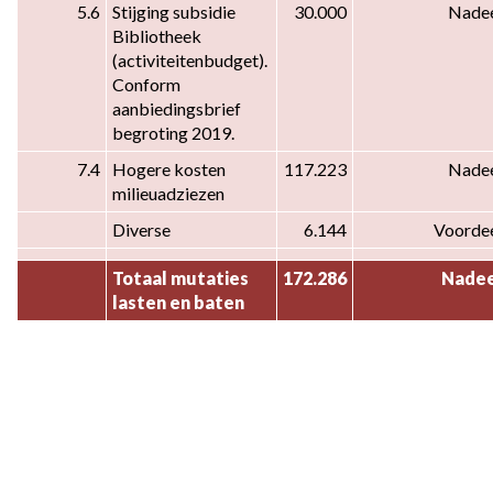
en
5.6
Stijging subsidie 
30.000
Nade
milieu
Bibliotheek 
(activiteitenbudget). 
-
Conform 
VERSCHILLENANALYSE
aanbiedingsbrief 
2019
begroting 2019.
–
2020
7.4
Hogere kosten 
117.223
Nade
milieuadziezen
Diverse
6.144
Voorde
Totaal mutaties 
172.286
Nadee
lasten en baten