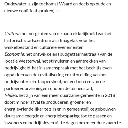
naar
Oudewater is zijn toekomst Waard en deels op oude en
navigatie
nieuwe coalitieafspraken) is:
-
Programma
4
Cultuur:
het vergroten van de aantrekkelijkheid van het
Cultuur,
historisch stadscentrum als draagvlak voor het
economie
winkelbestand en culturele evenementen,
en
Economie:
het ontwikkelen (budgettair neutraal) van de
milieu
locatie Westerwal, het stimuleren en aantrekken van
-
bedrijvigheid, het in samenspraak met het bedrijfsleven
Kern
oppakken van de revitalisering en uitbreiding van het
van
bedrijventerrein Tappersheul, het verbeteren van de
het
parkeervoorzieningen rondom de binnenstad,
programma
Milieu:
het zijn van een meer duurzame gemeente in 2018
door: minder afval te produceren, groener en
energievriendelijker te zijn en in gemeentelijke gebouwen
duurzame energie en energiebesparing toe te passen en
inwoners en bedrijfsleven uit te dagen om meer duurzaam te