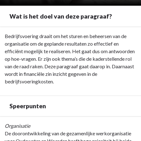
Wat is het doel van deze paragraaf?
Terug
Bedrijfsvoering draait om het sturen en beheersen van de
naar
organisatie om de geplande resultaten zo effectief en
navigatie
efficiënt mogelijk te realiseren. Het gaat dus om antwoorden
-
op hoe-vragen. Er zijn ook thema’s die de kaderstellende rol
Paragraaf
van de raad raken. Deze paragraaf gaat daarop in. Daarnaast
4
wordt in financiële zin inzicht gegeven in de
Bedrijfsvoering
bedrijfsvoeringkosten.
-
Wat
is
Speerpunten
het
doel
Terug
Organisatie
van
naar
De doorontwikkeling van de gezamenlijke werkorganisatie
deze
navigatie
voor Oudewater en Woerden heeft hoge prioriteit bij beide