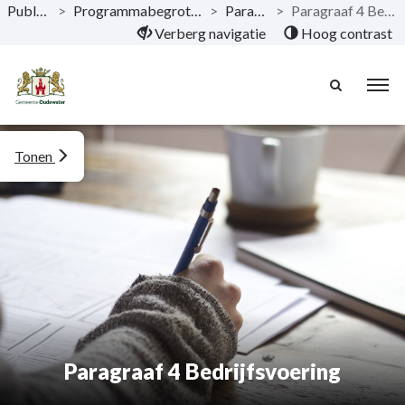
Publicaties
>
Programmabegroting 2020-2023
>
Paragrafen
>
Paragraaf 4 Bedrijfsvoering
Naar hoofdinhoud
Verberg navigatie
Hoog contrast
Tonen
Paragraaf 4 Bedrijfsvoering