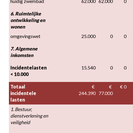
huidig zwembad
62.000
62.000
0
6. Ruimtelijke 
ontwikkeling en 
wonen
omgevingswet
25.000
0
0
7. Algemene 
inkomsten
Incidentelasten 
15.540
0
0
< 10.000
Totaal 
€ 
€ 
€ 0
incidentele 
244.390
77.000
lasten
1. Bestuur, 
dienstverlening en 
veiligheid