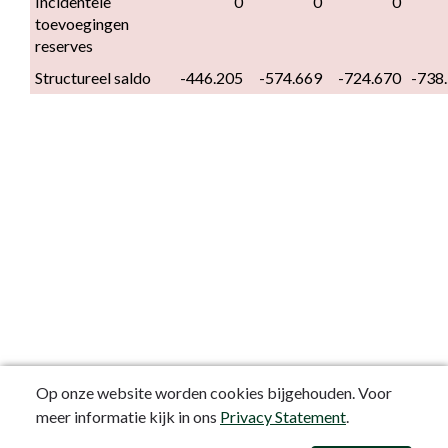
Incidentele 
0
0
0
toevoegingen 
reserves
Structureel saldo
-446.205
-574.669
-724.670
-738
Op onze website worden cookies bijgehouden. Voor
meer informatie kijk in ons
Privacy Statement
.