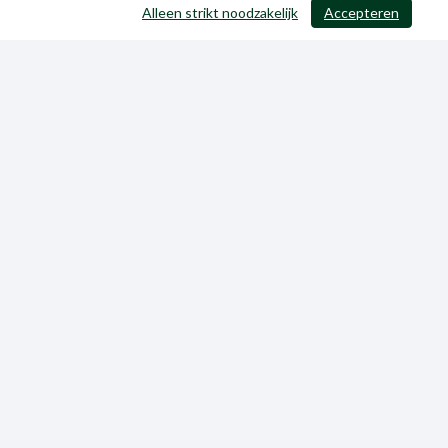
Alleen strikt noodzakelijk
Accepteren
/ 371