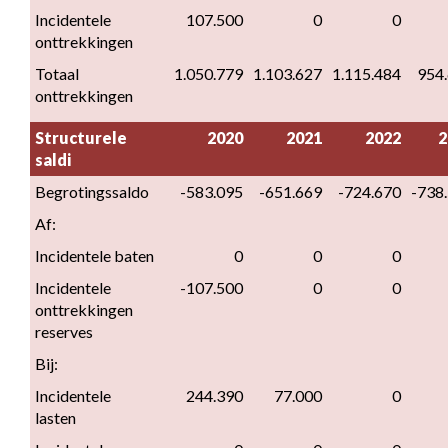
Incidentele 
107.500
0
0
onttrekkingen
Totaal 
1.050.779
1.103.627
1.115.484
954
onttrekkingen
Structurele 
2020
2021
2022
2
saldi
Begrotingssaldo
-583.095
-651.669
-724.670
-738
Af:
Incidentele baten
0
0
0
Incidentele 
-107.500
0
0
onttrekkingen 
reserves
Bij:
Incidentele 
244.390
77.000
0
lasten