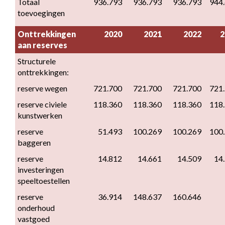
Totaal 
936.793
936.793
936.793
944
toevoegingen
Onttrekkingen 
2020
2021
2022
2
aan reserves
Structurele 
onttrekkingen:
reserve wegen
721.700
721.700
721.700
721
reserve civiele 
118.360
118.360
118.360
118
kunstwerken
reserve 
51.493
100.269
100.269
100
baggeren
reserve 
14.812
14.661
14.509
14
investeringen 
speeltoestellen
reserve 
36.914
148.637
160.646
onderhoud 
vastgoed