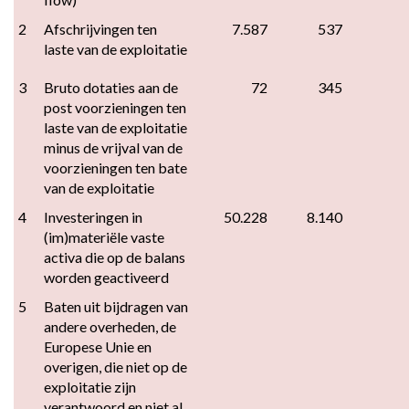
2
Afschrijvingen ten 
7.587
537
laste van de exploitatie
3
Bruto dotaties aan de 
72
345
post voorzieningen ten 
laste van de exploitatie 
minus de vrijval van de 
voorzieningen ten bate 
van de exploitatie
4
Investeringen in 
50.228
8.140
(im)materiële vaste 
activa die op de balans 
worden geactiveerd
5
Baten uit bijdragen van 
andere overheden, de 
Europese Unie en 
overigen, die niet op de 
exploitatie zijn 
verantwoord en niet al 