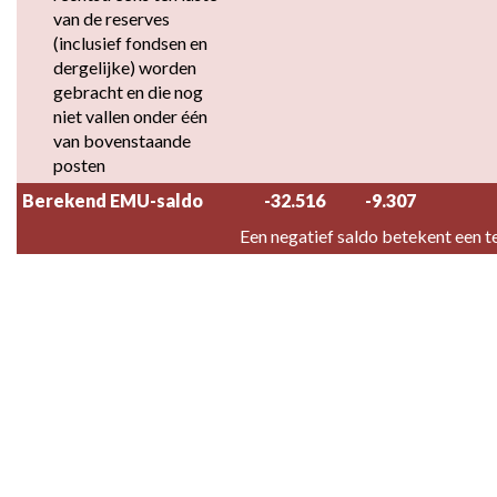
van de reserves 
(inclusief fondsen en 
dergelijke) worden 
gebracht en die nog 
niet vallen onder één 
van bovenstaande 
posten
Berekend EMU-saldo
-32.516
-9.307
Een negatief saldo betekent een t