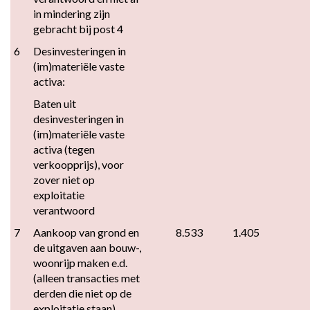
in mindering zijn 
gebracht bij post 4
6
Desinvesteringen in 
(im)materiële vaste 
activa:
Baten uit 
desinvesteringen in 
(im)materiële vaste 
activa (tegen 
verkoopprijs), voor 
zover niet op 
exploitatie 
verantwoord
7
Aankoop van grond en 
8.533
1.405
de uitgaven aan bouw-, 
woonrijp maken e.d. 
(alleen transacties met 
derden die niet op de 
exploitatie staan)