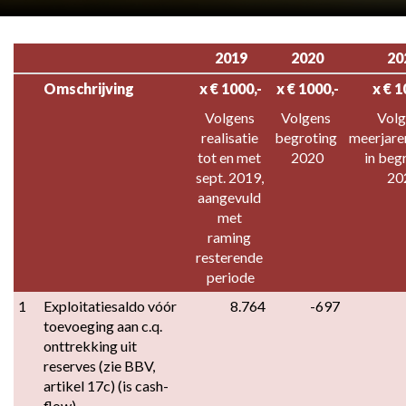
2019
2020
20
Omschrijving
x € 1000,-
x € 1000,-
x € 1
Volgens 
Volgens 
Volg
realisatie 
begroting 
meerjare
tot en met 
2020
in begr
sept. 2019, 
20
aangevuld 
met 
raming 
resterende 
periode
1
Exploitatiesaldo vóór 
8.764
-697
toevoeging aan c.q. 
onttrekking uit 
reserves (zie BBV, 
artikel 17c) (is cash-
flow)