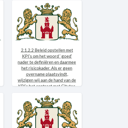
2.1.2.2 Beleid opstellen met
KPI’s om het woord ‘ goed’
nader te definiëren en daarmee
het risicokader. Als er geen
overname plaatsvindt,
wijzigen wij aan de hand van de
KPI’s het contract met Citytec.