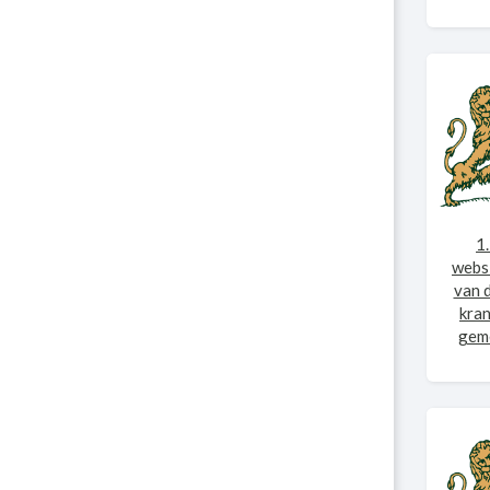
1
websi
van 
kran
geme