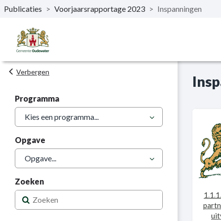
Publicaties
>
Voorjaarsrapportage 2023
>
Inspanningen
Naar hoofdinhoud
Verbergen
Insp
Programma
Opgave
Zoeken
1.1.1
partn
ui