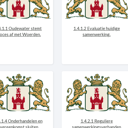
4.1.1 Oudewater stemt
1.4.1.2 Evaluatie huidige
oces af met Woerden.
samenwerking.
4.1.4 Onderhandelen en
1.4.2.1 Reguliere
vereenkomst sluiten.
samenwerkingsverbanden