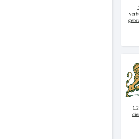
verh
gebru
1.2
die