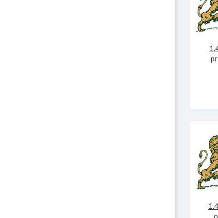
1.
pr
1.
o