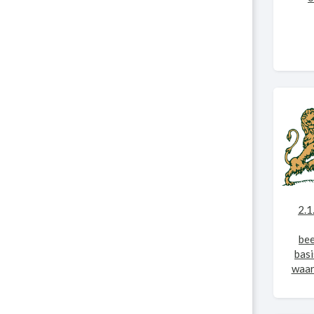
2.1
bee
basi
waar