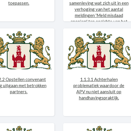
toepassen.
samenleving wat zich uit in een
verhoging van het aantal
meldingen 'Meld misdaad
anoniem' ten opzichte van het
jaar ervoor.
2.2 Opstellen convenant
1.1.3.1 Achterhalen
ig uitgaan met betrokken
problematiek waardoor de
partners.
APV nu niet aansluit op
handhavingspraktijk.