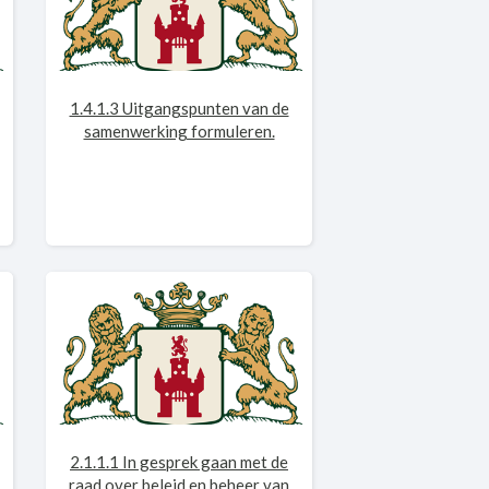
1.4.1.3 Uitgangspunten van de
samenwerking formuleren.
2.1.1.1 In gesprek gaan met de
raad over beleid en beheer van