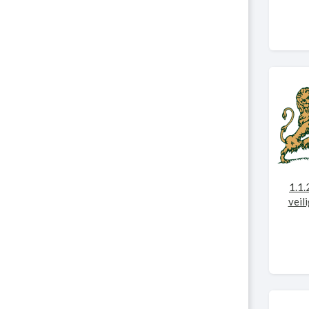
1.1.
veil