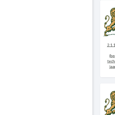
2.1.
(be
tech
jaa