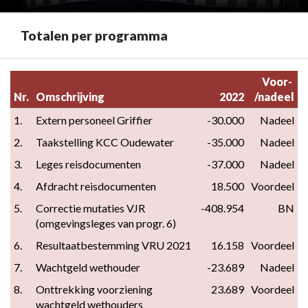
Totalen per programma
Terug
Voor- 
naar
Nr.
Omschrijving
2022
/nadeel
navigatie
1.
Extern personeel Griffier
-30.000
Nadeel
-
2.
Taakstelling KCC Oudewater
-35.000
Nadeel
Programma
1
3.
Leges reisdocumenten
-37.000
Nadeel
Bestuur,
4.
Afdracht reisdocumenten
18.500
Voordeel
dienstverlening
5.
Correctie mutaties VJR 
-408.954
BN
en
(omgevingsleges van progr. 6)
veiligheid
-
6.
Resultaatbestemming VRU 2021
16.158
Voordeel
Totalen
7.
Wachtgeld wethouder
-23.689
Nadeel
per
8.
Onttrekking voorziening 
23.689
Voordeel
programma
wachtgeld wethouders