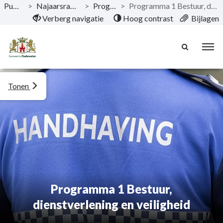
Publicaties
>
Najaarsrapportage 2022
>
Programma's
>
Programma 1 Bestuur, dienstverlening en veiligheid
Naar hoofdinhoud
Verberg navigatie
Hoog contrast
Bijlagen
Tonen
Programma 1 Bestuur,
dienstverlening en veiligheid