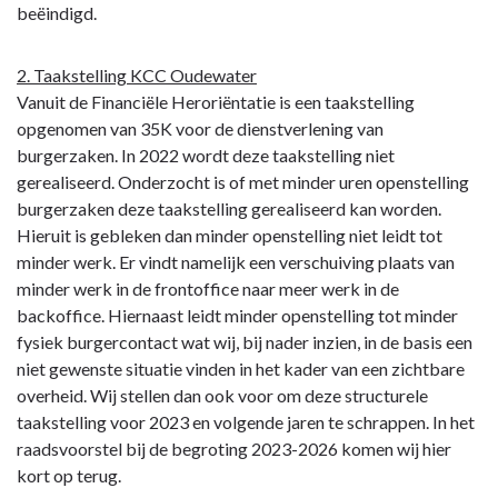
Programma
beëindigd.
1
Bestuur,
2. Taakstelling KCC Oudewater
dienstverlening
Vanuit de Financiële Heroriëntatie is een taakstelling
en
opgenomen van 35K voor de dienstverlening van
veiligheid
burgerzaken. In 2022 wordt deze taakstelling niet
-
gerealiseerd. Onderzocht is of met minder uren openstelling
Toelichting
burgerzaken deze taakstelling gerealiseerd kan worden.
Hieruit is gebleken dan minder openstelling niet leidt tot
minder werk. Er vindt namelijk een verschuiving plaats van
minder werk in de frontoffice naar meer werk in de
backoffice. Hiernaast leidt minder openstelling tot minder
fysiek burgercontact wat wij, bij nader inzien, in de basis een
niet gewenste situatie vinden in het kader van een zichtbare
overheid. Wij stellen dan ook voor om deze structurele
taakstelling voor 2023 en volgende jaren te schrappen. In het
raadsvoorstel bij de begroting 2023-2026 komen wij hier
kort op terug.