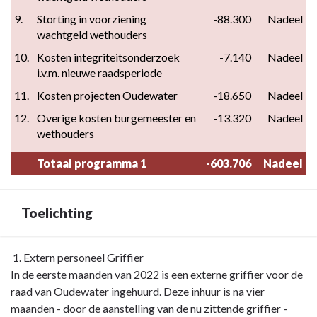
9.
Storting in voorziening 
-88.300
Nadeel
wachtgeld wethouders
10.
Kosten integriteitsonderzoek 
-7.140
Nadeel
i.v.m. nieuwe raadsperiode
11.
Kosten projecten Oudewater
-18.650
Nadeel
12.
Overige kosten burgemeester en 
-13.320
Nadeel
wethouders
Totaal programma 1
-603.706
Nadeel
Toelichting
Terug
1. Extern personeel Griffier
naar
In de eerste maanden van 2022 is een externe griffier voor de
navigatie
raad van Oudewater ingehuurd. Deze inhuur is na vier
-
maanden - door de aanstelling van de nu zittende griffier -