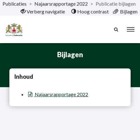
Publicaties
>
Najaarsrapportage 2022
>
Publicatie bijlagen
Naar hoofdinhoud
Verberg navigatie
Hoog contrast
Bijlagen
Bijlagen
Inhoud
Najaarsrapportage 2022