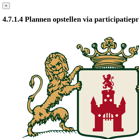
×
4.7.1.4 Plannen opstellen via participatiepr