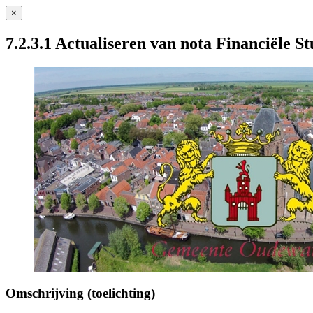
×
7.2.3.1 Actualiseren van nota Financiële St
Omschrijving (toelichting)